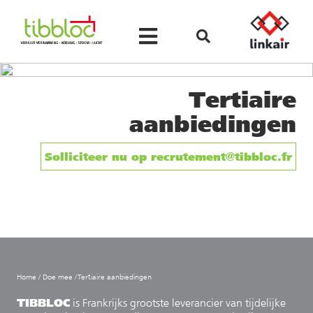
Tertiaire
aanbiedingen
Solliciteer nu op recrutement@tibbloc.fr
Home
/
Doe mee
/
Tertiaire aanbiedingen
TIBBLOC
is Frankrijks grootste leverancier van tijdelijke