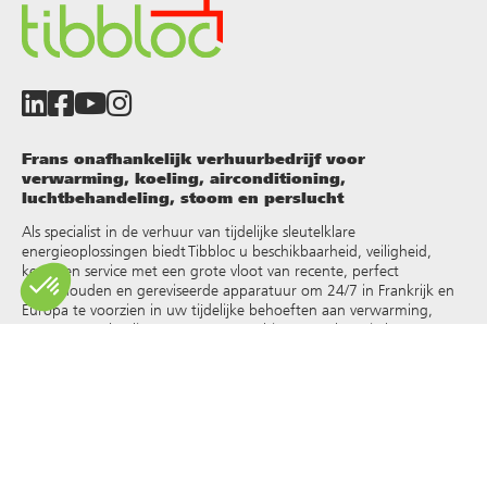
Frans onafhankelijk verhuurbedrijf voor
verwarming, koeling, airconditioning,
luchtbehandeling, stoom en perslucht
Als specialist in de verhuur van tijdelijke sleutelklare
energieoplossingen biedt Tibbloc u beschikbaarheid, veiligheid,
keuze en service met een grote vloot van recente, perfect
onderhouden en gereviseerde apparatuur om 24/7 in Frankrijk en
Europa te voorzien in uw tijdelijke behoeften aan verwarming,
warm water, koeling, stoom, oververhit water, thermische
vloeistoffen en andere
.
Omdat Tibbloc oplossingen biedt voor de industrie, nodigen we je
uit contact op te nemen met onze projectmanagers om te
profiteren van de expertise van ons ontwerpbureau.
Alle rechten op reproductie en weergave zijn voorbehouden en
exclusief eigendom van Tibbloc, ook voor downloadbare