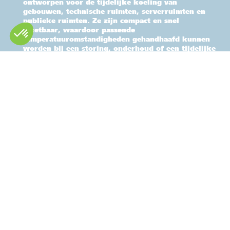
ontworpen voor de tijdelijke koeling van
gebouwen, technische ruimten, serverruimten en
publieke ruimten. Ze zijn compact en snel
inzetbaar, waardoor passende
temperatuuromstandigheden gehandhaafd kunnen
worden bij een storing, onderhoud of een tijdelijke
behoefte aan koeling.
Klimaatkasten
Referenties
afmetingen (mm)
ARTA 17
520 x 720 x 1650
ARTA 30
590 x 720 x 1 850
ARTA 50
2 000 x 780 x 1 900