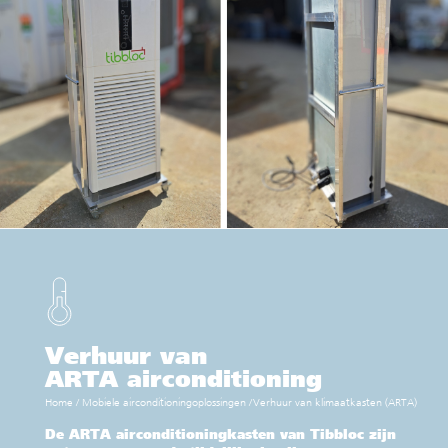
Verhuur van
ARTA airconditioning
Home
/
Mobiele airconditioningoplossingen
/
Verhuur van klimaatkasten (ARTA)
De ARTA airconditioningkasten van Tibbloc zijn