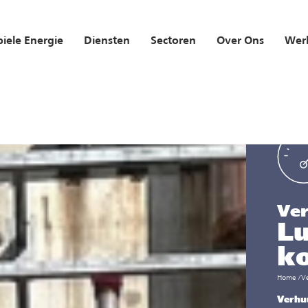
iele Energie
Diensten
Sectoren
Over Ons
Werk
Ve
Lu
ko
Home
/
V
Verhuu