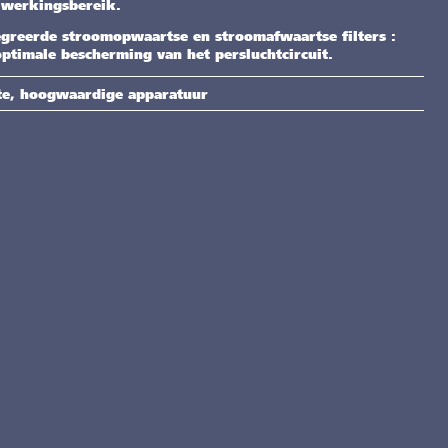
 werkingsbereik.
egreerde stroomopwaartse en stroomafwaartse filters :
ptimale bescherming van het persluchtcircuit.
te, hoogwaardige apparatuur