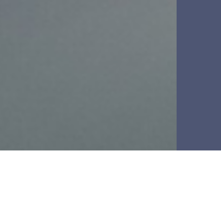
Stroom
Afmet
r
tot 15,50 m³/min
1,35 
 voor binnen
tot 13,30 m³/min
0,74 