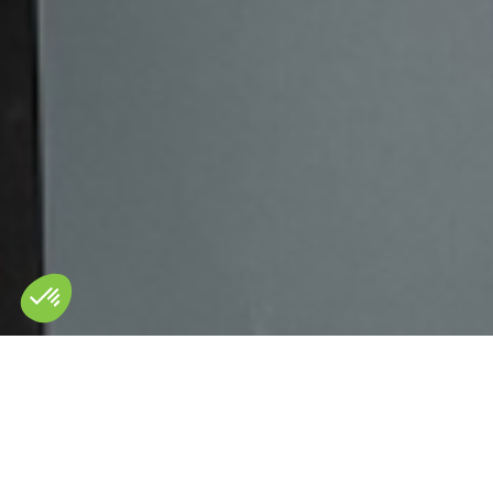
Modellen
Koeldroge
Koeldroger