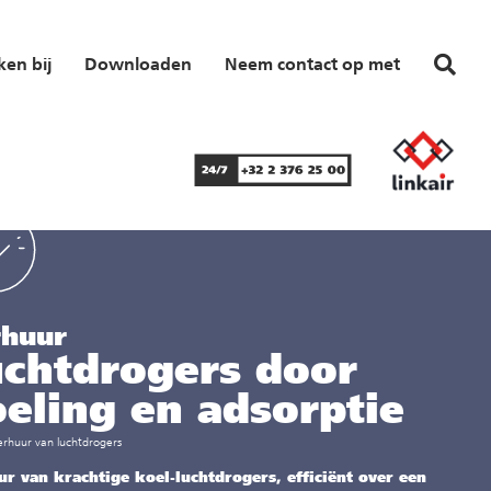
en bij
Downloaden
Neem contact op met
rhuur
chtdrogers door
eling en adsorptie
erhuur van luchtdrogers
r van krachtige koel-luchtdrogers, efficiënt over een