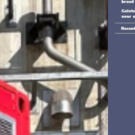
breed
Geïnt
voor o
Recen