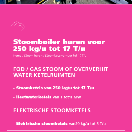
Stoomboiler huren voor
250 kg/u tot 17 T/u
Home
/
Stoom huren
/
Stoomketelverhuur tot 17 T/u
FOD / GAS STOOM OF OVERVERHIT
WATER KETELRUIMTEN
- Stoomketels
van 250 kg/u tot 17 T/u
- Heetwaterketels
van
1
tot
11
MW
ELEKTRISCHE STOOMKETELS
- Elektrische stoomketels
van
20
kg/u tot
3
T/u