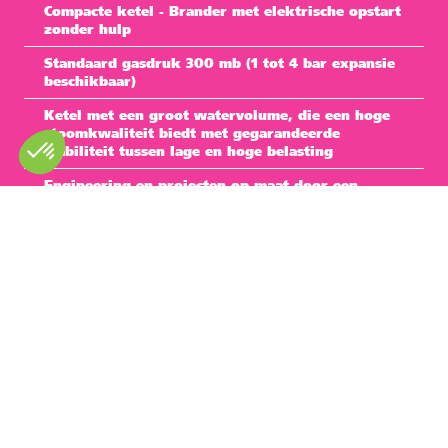
Compacte ketel - Brander met elektrische opstart
zonder hulp
Standaard gasdruk 300 mb (1 tot 4 bar expansie
beschikbaar)
Ketel met een groot watervolume, die een hoge
stoomkwaliteit biedt met gegarandeerde
stabiliteit tussen lage en hoge belasting
Engineering en projecten op maat door een
toegewijde projectmanager
Onze oplossingen
Modellen
Afmetingen (mm)
Stoomketel of boiler met oververhit
6 060 x 2 440 x 2
water
700