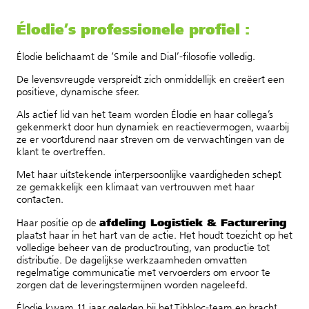
Élodie’s professionele profiel :
Élodie belichaamt de ‘Smile and Dial’-filosofie volledig.
De levensvreugde verspreidt zich onmiddellijk en creëert een
positieve, dynamische sfeer.
Als actief lid van het team worden Élodie en haar collega’s
gekenmerkt door hun dynamiek en reactievermogen, waarbij
ze er voortdurend naar streven om de verwachtingen van de
klant te overtreffen.
Met haar uitstekende interpersoonlijke vaardigheden schept
ze gemakkelijk een klimaat van vertrouwen met haar
contacten.
afdeling Logistiek & Facturering
Haar positie op de
plaatst haar in het hart van de actie. Het houdt toezicht op het
volledige beheer van de productrouting, van productie tot
distributie. De dagelijkse werkzaamheden omvatten
regelmatige communicatie met vervoerders om ervoor te
zorgen dat de leveringstermijnen worden nageleefd.
Élodie kwam 11 jaar geleden bij het Tibbloc-team en bracht