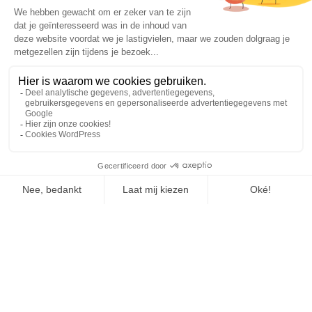
Frans onafhankelijk verhuurbedrijf voor
verwarming, koeling, airconditioning,
luchtbehandeling, stoom en perslucht
Als specialist in de verhuur van tijdelijke sleutelklare
energieoplossingen biedt Tibbloc u beschikbaarheid, veiligheid,
keuze en service met een grote vloot van recente, perfect
onderhouden en gereviseerde apparatuur om 24/7 in Frankrijk en
Europa te voorzien in uw tijdelijke behoeften aan verwarming,
warm water, koeling, stoom, oververhit water, thermische
vloeistoffen en andere
.
Omdat Tibbloc oplossingen biedt voor de industrie, nodigen we je
uit contact op te nemen met onze projectmanagers om te
profiteren van de expertise van ons ontwerpbureau.
Alle rechten op reproductie en weergave zijn voorbehouden en
exclusief eigendom van Tibbloc, ook voor downloadbare
documenten en iconografische en fotografische weergaven. Het