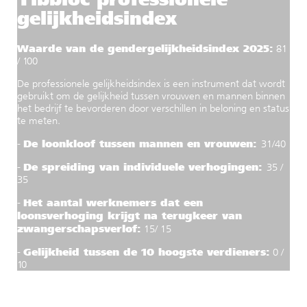
gelijkheidsindex
Waarde van de gendergelijkheidsindex 2025:
81
/ 100
De professionele gelijkheidsindex is een instrument dat wordt
gebruikt om de gelijkheid tussen vrouwen en mannen binnen
het bedrijf te bevorderen door verschillen in beloning en status
te meten.
De loonkloof tussen mannen en vrouwen:
-
31/40
De spreiding van individuele verhogingen:
-
35 /
35
Het aantal werknemers dat een
-
loonsverhoging krijgt na terugkeer van
zwangerschapsverlof:
15/ 15
Gelijkheid tussen de 10 hoogste verdieners:
-
0 /
10