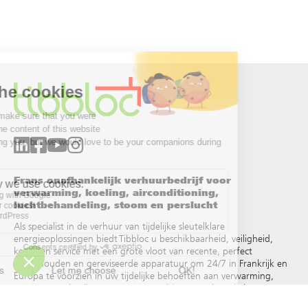
Frans onafhankelijk verhuurbedrijf voor
verwarming, koeling, airconditioning,
luchtbehandeling, stoom en perslucht
Als specialist in de verhuur van tijdelijke sleutelklare
energieoplossingen biedt Tibbloc u beschikbaarheid, veiligheid,
keuze en service met een grote vloot van recente, perfect
onderhouden en gereviseerde apparatuur om 24/7 in Frankrijk en
Europa te voorzien in uw tijdelijke behoeften aan verwarming,
warm water, koeling, stoom, oververhit water, thermische
vloeistoffen en andere
.