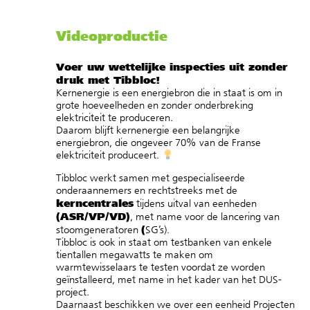
Videoproductie
Voer uw wettelijke inspecties uit zonder
druk met Tibbloc!
Kernenergie is een energiebron die in staat is om in
grote hoeveelheden en zonder onderbreking
elektriciteit te produceren.
Daarom blijft kernenergie een belangrijke
energiebron, die ongeveer 70% van de Franse
elektriciteit produceert.
Tibbloc werkt samen met gespecialiseerde
onderaannemers en rechtstreeks met de
kerncentrales
tijdens uitval van eenheden
(ASR/VP/VD)
, met name voor de lancering van
(
stoomgeneratoren
SG’s).
Tibbloc is ook in staat om testbanken van enkele
tientallen megawatts te maken om
warmtewisselaars te testen voordat ze worden
geïnstalleerd, met name in het kader van het DUS-
project.
Daarnaast beschikken we over een eenheid Projecten