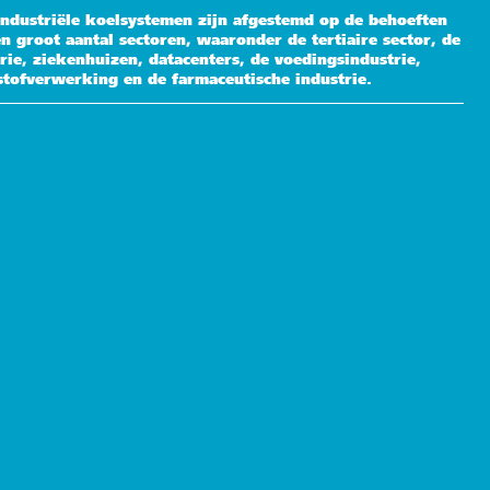
industriële koelsystemen zijn afgestemd op de behoeften
n groot aantal sectoren, waaronder de tertiaire sector, de
rie, ziekenhuizen, datacenters, de voedingsindustrie,
stofverwerking en de farmaceutische industrie.