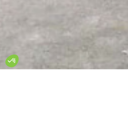
Koele
Nominaal ve
8 kW koele
20 kW koel
50 kW koel