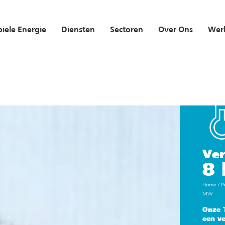
iele Energie
Diensten
Sectoren
Over Ons
Werk
Ver
8
Home
/
P
MW
Onze 
een v