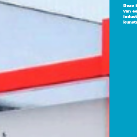
Deze 
van ee
indust
kunst