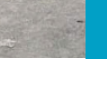
enheden te huur to
rmogen (kW)
Afmetingen met chassis (mm)
Leeggewicht met c
enheid
1 250 x 500x 1 000
450
eenheid
2 500 x 900 x 1 800
650
eenheid
2.500 x 1.000 x 2.300
1 000