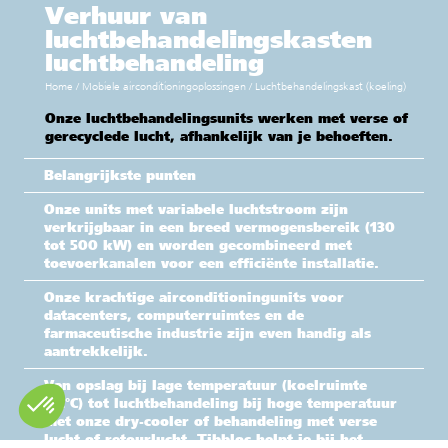
Verhuur van
luchtbehandelingskasten
luchtbehandeling
Home
/
Mobiele airconditioningoplossingen
/
Luchtbehandelingskast (koeling)
Onze luchtbehandelingsunits werken met verse of
gerecyclede lucht, afhankelijk van je behoeften.
Belangrijkste punten
Onze units met variabele luchtstroom zijn
verkrijgbaar in een breed vermogensbereik (130
tot 500 kW) en worden gecombineerd met
toevoerkanalen voor een efficiënte installatie.
Onze krachtige airconditioningunits voor
datacenters, computerruimtes en de
farmaceutische industrie zijn even handig als
aantrekkelijk.
Van opslag bij lage temperatuur (koelruimte
-22°C) tot luchtbehandeling bij hoge temperatuur
met onze dry-cooler of behandeling met verse
lucht of retourlucht, Tibbloc helpt je bij het