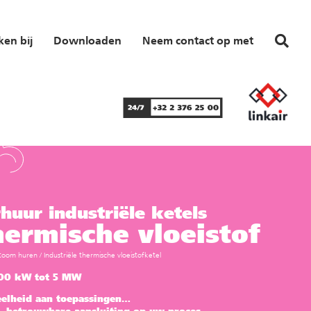
en bij
Downloaden
Neem contact op met
huur industriële ketels
ermische vloeistof
toom huren
/
Industriële thermische vloeistofketel
00 kW tot 5 MW
eelheid aan toepassingen…