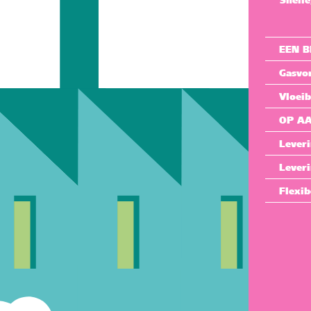
Snell
EEN 
Gasvo
Vloeib
OP A
Lever
Leveri
Flexib