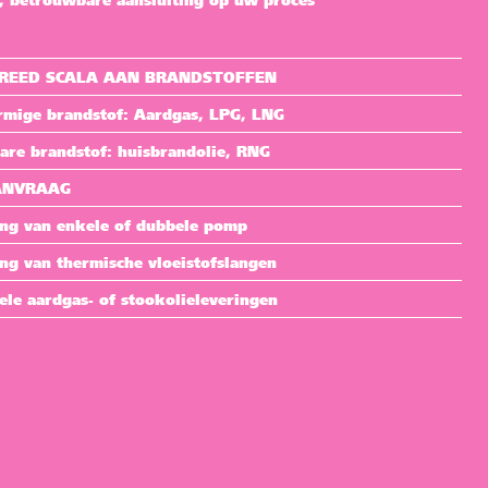
e, betrouwbare aansluiting op uw proces
BREED SCALA AAN BRANDSTOFFEN
rmige brandstof: Aardgas, LPG, LNG
are brandstof: huisbrandolie, RNG
ANVRAAG
ing van enkele of dubbele pomp
ng van thermische vloeistofslangen
ele aardgas- of stookolieleveringen