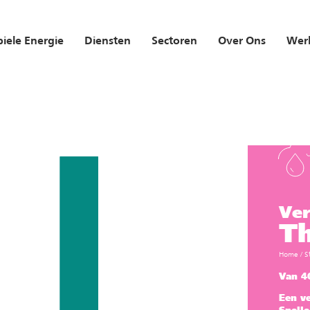
iele Energie
Diensten
Sectoren
Over Ons
Werk
Ver
Th
Home
/
S
Van 4
Een v