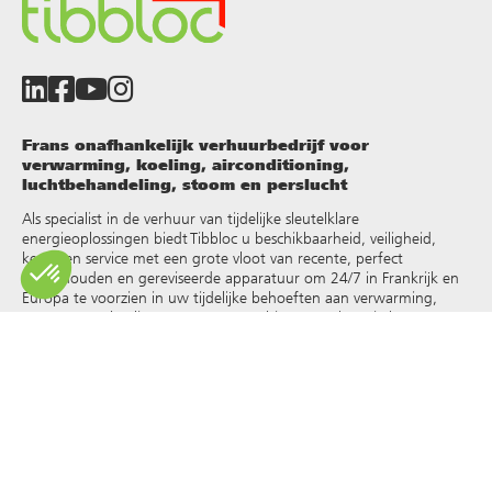
Frans onafhankelijk verhuurbedrijf voor
verwarming, koeling, airconditioning,
luchtbehandeling, stoom en perslucht
Als specialist in de verhuur van tijdelijke sleutelklare
energieoplossingen biedt Tibbloc u beschikbaarheid, veiligheid,
keuze en service met een grote vloot van recente, perfect
onderhouden en gereviseerde apparatuur om 24/7 in Frankrijk en
Europa te voorzien in uw tijdelijke behoeften aan verwarming,
warm water, koeling, stoom, oververhit water, thermische
vloeistoffen en andere
.
Omdat Tibbloc oplossingen biedt voor de industrie, nodigen we je
uit contact op te nemen met onze projectmanagers om te
profiteren van de expertise van ons ontwerpbureau.
Alle rechten op reproductie en weergave zijn voorbehouden en
exclusief eigendom van Tibbloc, ook voor downloadbare
documenten en iconografische en fotografische weergaven. Het