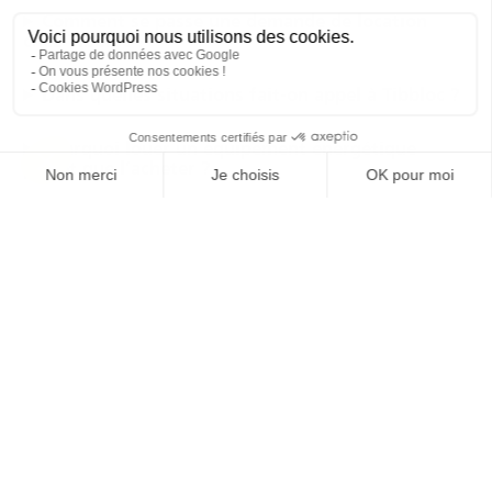
Comment se passe une demande de location
chez Tibbloc ?
Dans quelles situations fait-on appel à Tibbloc ?
Pourquoi louer un équipement énergétique
plutôt que l’acheter ?
Quelle est la durée maximale de location ?
Quelle est la durée minimale de location chez
Tibbloc ?
Quelles puissances sont disponibles à la location
?
Quels secteurs d’activité font appel à Tibbloc ?
Tibbloc propose-t-il des équipements sur mesure