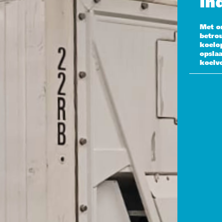
in
Met o
betro
koelop
opsla
koelv