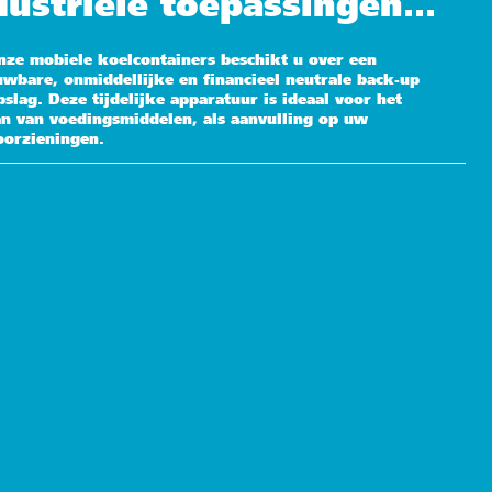
dustriële toepassingen…
nze mobiele koelcontainers beschikt u over een
uwbare, onmiddellijke en financieel neutrale back-up
slag. Deze tijdelijke apparatuur is ideaal voor het
an van voedingsmiddelen, als aanvulling op uw
oorzieningen.