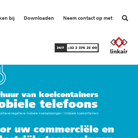
en bij
Downloaden
Neem contact op met
huur van koelcontainers
biele telefoons
ositieve/negatieve mobiele koeloplossingen
/
Mobiele koelcontainers
or uw commerciële en