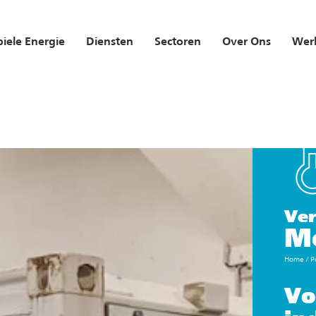
iele Energie
Diensten
Sectoren
Over Ons
Werk
Ver
Mo
Home
/
P
Vo