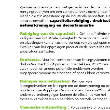
We werken nauw samen met gespecialiseerde chemisch
reinigingsbedrijven om een complete reeks diensten aan 
bieden die zijn afgestemd op de industriële behoeften. D
capaciteitsreiniging, druktest
services omvatten
netwerkreiniging en decontaminatie
.
Reiniging van de capaciteit :
Om de efficiëntie 
veiligheid van industriële opslagtanks te behouden. Resid
en afzettingen kunnen zich na verloop van tijd ophopen 
kwaliteit van het opgeslagen product en de prestaties va
apparatuur aantasten.
Druktests:
Voor het controleren van leidingsystemen 
drukvaten. Dankzij dit proces kunnen lekken, structurele
zwakheden en andere potentiële problemen worden
opgespoord voordat ze storingen of ongelukken veroorza
Reinigen van netwerken:
Reinigen van
leidingnetwerken en leidingen om de doorstroming op pei
houden en verstoppingen te voorkomen. Kalkafzetting, sl
andere verontreinigingen kunnen de efficiëntie van het
systeem verminderen en het risico op corrosie verhogen.
Chemische ontsmetting :
P
o gevaarlijke of ongew