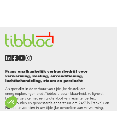
Frans onafhankelijk verhuurbedrijf voor
verwarming, koeling, airconditioning,
luchtbehandeling, stoom en perslucht
Als specialist in de verhuur van tijdelijke sleutelklare
energieoplossingen biedt Tibbloc u beschikbaarheid, veiligheid,
keuze en service met een grote vloot van recente, perfect
onderhouden en gereviseerde apparatuur om 24/7 in Frankrijk en
Europa te voorzien in uw tijdelijke behoeften aan verwarming,
warm water, koeling, stoom, oververhit water, thermische