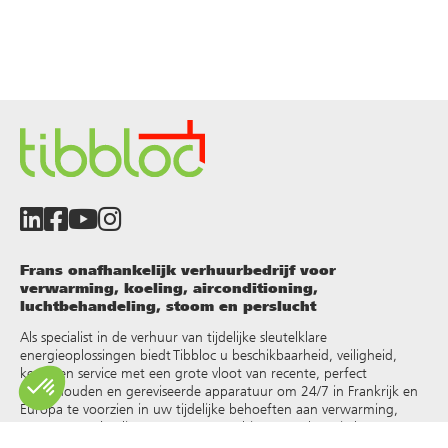
Frans onafhankelijk verhuurbedrijf voor
verwarming, koeling, airconditioning,
luchtbehandeling, stoom en perslucht
Als specialist in de verhuur van tijdelijke sleutelklare
energieoplossingen biedt Tibbloc u beschikbaarheid, veiligheid,
keuze en service met een grote vloot van recente, perfect
onderhouden en gereviseerde apparatuur om 24/7 in Frankrijk en
Europa te voorzien in uw tijdelijke behoeften aan verwarming,
warm water, koeling, stoom, oververhit water, thermische
vloeistoffen en andere
.