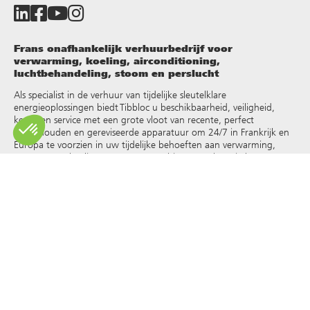
Frans onafhankelijk verhuurbedrijf voor
verwarming, koeling, airconditioning,
luchtbehandeling, stoom en perslucht
Als specialist in de verhuur van tijdelijke sleutelklare
energieoplossingen biedt Tibbloc u beschikbaarheid, veiligheid,
keuze en service met een grote vloot van recente, perfect
onderhouden en gereviseerde apparatuur om 24/7 in Frankrijk en
Europa te voorzien in uw tijdelijke behoeften aan verwarming,
warm water, koeling, stoom, oververhit water, thermische
vloeistoffen en andere
.
Omdat Tibbloc oplossingen biedt voor de industrie, nodigen we je
uit contact op te nemen met onze projectmanagers om te
profiteren van de expertise van ons ontwerpbureau.
Alle rechten op reproductie en weergave zijn voorbehouden en
exclusief eigendom van Tibbloc, ook voor downloadbare
documenten en iconografische en fotografische weergaven. Het
gebruik, de reproductie, overdracht, wijziging, herverdeling of
verkoop van alle informatie die op deze site wordt weergegeven
(artikelen, foto’s, logo’s) of een deel van deze site (inclusief tekst)
op welk medium dan ook, of de verspreiding op een andere