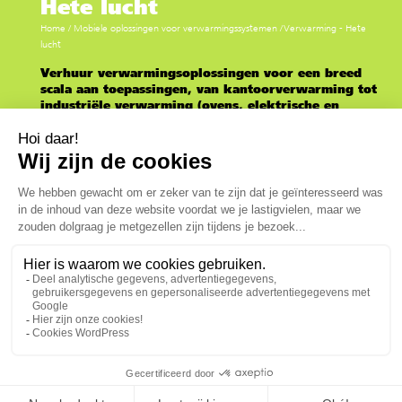
Hete lucht
Home
/
Mobiele oplossingen voor verwarmingssystemen
/
Verwarming - Hete
lucht
Verhuur verwarmingsoplossingen voor een breed
scala aan toepassingen, van kantoorverwarming tot
industriële verwarming (ovens, elektrische en
hydraulische luchtverhitters,
luchtbehandelingskasten).
Breed temperatuurbereik voor meerdere
toepassingen
Van het verwarmen van kantoren en gebouwen
tot grootschalige industriële
verwarmingssystemen en opslagloodsen
Compacte, mobiele verwarming die snel te
installeren is
Studies op maat. Geïntegreerde diensten voor
transport, levering, inbedrijfstelling,
brandstofbeheer en terugwinning
Extra apparatuur en accessoires meegeleverd