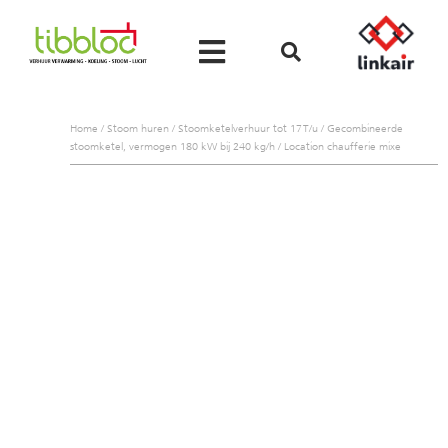
Home
/
Stoom huren
/
Stoomketelverhuur tot 17 T/u
/
Gecombineerde
stoomketel, vermogen 180 kW bij 240 kg/h
/
Location chaufferie mixe