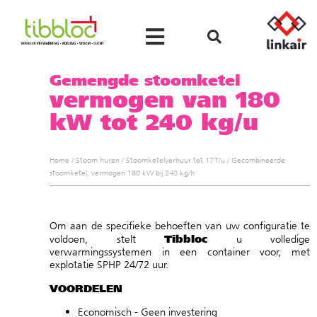
Gemengde stoomketel
vermogen van 180
kW tot 240 kg/u
Home
/
Stoom huren
/
Stoomketelverhuur tot 17 T/u
/
Gecombineerde
stoomketel, vermogen 180 kW bij 240 kg/h
Om aan de specifieke behoeften van uw configuratie te
Tibbloc
voldoen, stelt
u volledige
verwarmingssystemen in een container voor, met
explotatie SPHP 24/72 uur.
VOORDELEN
Economisch - Geen investering