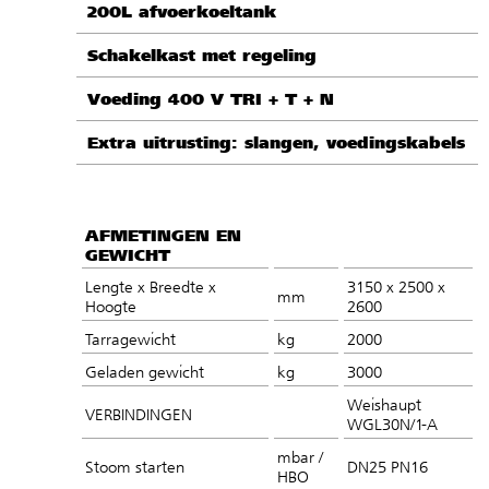
200L afvoerkoeltank
Schakelkast met regeling
Voeding 400 V TRI + T + N
Extra uitrusting: slangen, voedingskabels
AFMETINGEN EN
GEWICHT
Lengte x Breedte x
3150 x 2500 x
mm
Hoogte
2600
Tarragewicht
kg
2000
Geladen gewicht
kg
3000
Weishaupt
VERBINDINGEN
WGL30N/1-A
mbar /
Stoom starten
DN25 PN16
HBO