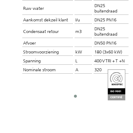
DN25
Ruw water
buitendraad
Aankomst dekzeil klant
I/u
DN25 PN16
DN25
Condensaat retour
m3
buitendraad
Afvoer
DN50 PN16
Stroomvoorziening
kW
180 (3x60 kW)
Spanning
L
400 V TRI + T +N
Nominale stroom
A
320