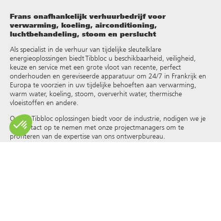
Frans onafhankelijk verhuurbedrijf voor
verwarming, koeling, airconditioning,
luchtbehandeling, stoom en perslucht
Als specialist in de verhuur van tijdelijke sleutelklare
energieoplossingen biedt Tibbloc u beschikbaarheid, veiligheid,
keuze en service met een grote vloot van recente, perfect
onderhouden en gereviseerde apparatuur om 24/7 in Frankrijk en
Europa te voorzien in uw tijdelijke behoeften aan verwarming,
warm water, koeling, stoom, oververhit water, thermische
vloeistoffen en andere
.
Omdat Tibbloc oplossingen biedt voor de industrie, nodigen we je
uit contact op te nemen met onze projectmanagers om te
profiteren van de expertise van ons ontwerpbureau.
Alle rechten op reproductie en weergave zijn voorbehouden en
exclusief eigendom van Tibbloc, ook voor downloadbare
documenten en iconografische en fotografische weergaven. Het
gebruik, de reproductie, overdracht, wijziging, herverdeling of
verkoop van alle informatie die op deze site wordt weergegeven
(artikelen, foto’s, logo’s) of een deel van deze site (inclusief tekst)
op welk medium dan ook, of de verspreiding op een andere
website via een hyperlink, nieuwsgroep, forum of ander systeem of
computernetwerk, en dit in het kader van een commercieel