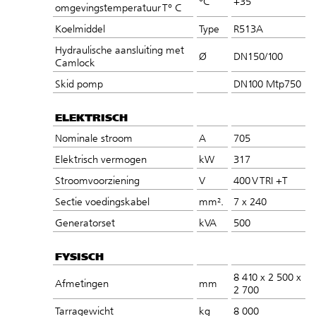
°C
+35
omgevingstemperatuur T° C
Koelmiddel
Type
R513A
Hydraulische aansluiting met
Ø
DN150/100
Camlock
Skid pomp
DN100 Mtp750
ELEKTRISCH
Nominale stroom
A
705
Elektrisch vermogen
kW
317
Stroomvoorziening
V
400 V TRI +T
Sectie voedingskabel
mm².
7 x 240
Generatorset
kVA
500
FYSISCH
8 410 x 2 500 x
Afmetingen
mm
2 700
Tarragewicht
kg
8 000