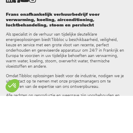
Frans onafhankelijk verhuurbedrijf voor
verwarming, koeling, airconditioning,
luchtbehandeling, stoom en perslucht
Als specialist in de verhuur van tijdelijke sleutelklare
energieoplossingen biedt Tibbloc u beschikbaarheid, veiligheid,
keuze en service met een grote vloot van recente, perfect
onderhouden en gereviseerde apparatuur om 24/7 in Frankrijk en
Europa te voorzien in uw tijdelijke behoeften aan verwarming,
warm water, koeling, stoom, oververhit water, thermische
vloeistoffen en andere
.
Omdat Tibbloc oplossingen biedt voor de industrie, nodigen we je
uit contact op te nemen met onze projectmanagers om te
profiteren van de expertise van ons ontwerpbureau.
Alle rechten op reproductie en weergave zijn voorbehouden en
exclusief eigendom van Tibbloc, ook voor downloadbare
documenten en iconografische en fotografische weergaven. Het
gebruik, de reproductie, overdracht, wijziging, herverdeling of
verkoop van alle informatie die op deze site wordt weergegeven
(artikelen, foto’s, logo’s) of een deel van deze site (inclusief tekst)
op welk medium dan ook, of de verspreiding op een andere
website via een hyperlink, nieuwsgroep, forum of ander systeem of