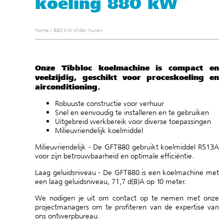
koeling 880 kW
Home
/
880 kW chiller huren
Onze Tibbloc koelmachine is compact en
veelzijdig, geschikt voor proceskoeling en
airconditioning.
Robuuste constructie voor verhuur
Snel en eenvoudig te installeren en te gebruiken
Uitgebreid werkbereik voor diverse toepassingen
Milieuvriendelijk koelmiddel
Milieuvriendelijk - De GFT880 gebruikt koelmiddel R513A
voor zijn betrouwbaarheid en optimale efficiëntie.
Laag geluidsniveau - De GFT880 is een koelmachine met
een laag geluidsniveau, 71,7 d(B)A op 10 meter.
We nodigen je uit om
contact op te nemen met
onze
projectmanagers om te profiteren van de expertise van
ons
ontwerpbureau
.