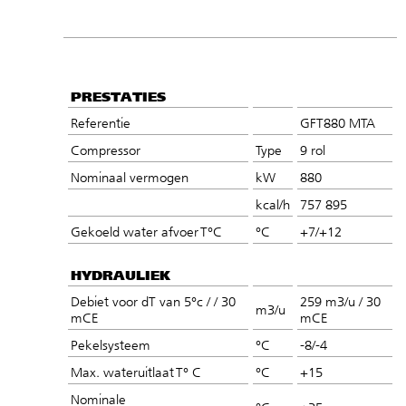
PRESTATIES
Referentie
GFT880 MTA
Compressor
Type
9 rol
Nominaal vermogen
kW
880
kcal/h
757 895
Gekoeld water afvoer T°C
°C
+7/+12
HYDRAULIEK
Debiet voor dT van 5°c / / 30
259 m3/u / 30
m3/u
mCE
mCE
Pekelsysteem
°C
-8/-4
Max. wateruitlaat T° C
°C
+15
Nominale