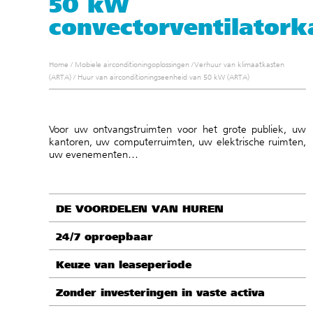
50 kW
convectorventilatork
Home
/
Mobiele airconditioningoplossingen
/
Verhuur van klimaatkasten
(ARTA)
/
Huur van airconditioningseenheid van 50 kW (ARTA)
Voor uw ontvangstruimten voor het grote publiek, uw
kantoren, uw computerruimten, uw elektrische ruimten,
uw evenementen…
DE VOORDELEN VAN HUREN
24/7 oproepbaar
Keuze van leaseperiode
Zonder investeringen in vaste activa