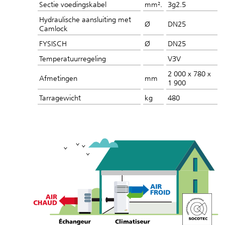
Sectie voedingskabel
mm².
3g2.5
Hydraulische aansluiting met
Ø
DN25
Camlock
FYSISCH
Ø
DN25
Temperatuurregeling
V3V
2 000 x 780 x
Afmetingen
mm
1 900
Tarragewicht
kg
480