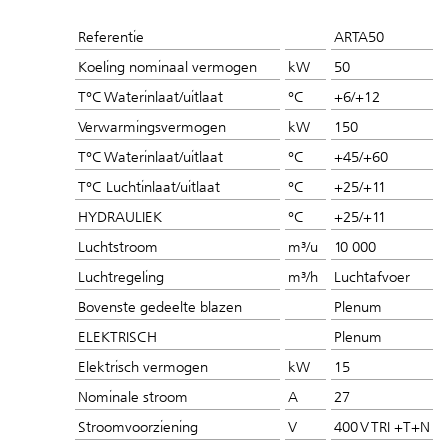
Referentie
ARTA50
Koeling nominaal vermogen
kW
50
T°C Waterinlaat/uitlaat
°C
+6/+12
Verwarmingsvermogen
kW
150
T°C Waterinlaat/uitlaat
°C
+45/+60
T°C Luchtinlaat/uitlaat
°C
+25/+11
HYDRAULIEK
°C
+25/+11
Luchtstroom
m³/u
10 000
Luchtregeling
m³/h
Luchtafvoer
Bovenste gedeelte blazen
Plenum
ELEKTRISCH
Plenum
Elektrisch vermogen
kW
15
Nominale stroom
A
27
Stroomvoorziening
V
400 V TRI +T+N