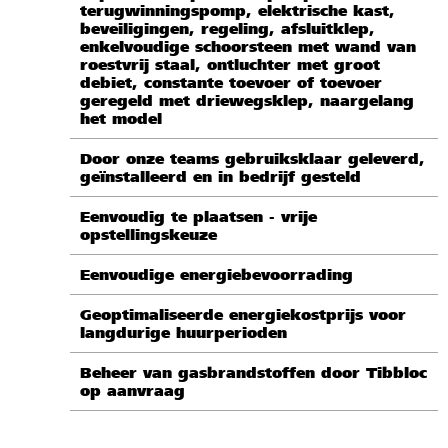
terugwinningspomp, elektrische kast,
beveiligingen, regeling, afsluitklep,
enkelvoudige schoorsteen met wand van
roestvrij staal, ontluchter met groot
debiet, constante toevoer of toevoer
geregeld met driewegsklep, naargelang
het model
Door onze teams gebruiksklaar geleverd,
geïnstalleerd en in bedrijf gesteld
Eenvoudig te plaatsen - vrije
opstellingskeuze
Eenvoudige energiebevoorrading
Geoptimaliseerde energiekostprijs voor
langdurige huurperioden
Beheer van gasbrandstoffen door Tibbloc
op aanvraag