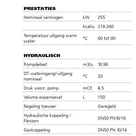
PRESTATIES
Nominaal vermogen
kW
255
kcal/u
219.260
Temperatuur uitgang warm
°C
60 tot 90
water
HYDRAULISCH
Pompdebiet
m3/u
10.96
DT wateringang/-uitgang
°C
20
nominaal
Druk voorz. pomp
mCE
8.5
Volume expansievat
L
150
Regeling toevoer
Geregeld
Hydraulische koppeling /
DN50 PN10/16
Flenzen
Gaskoppeling
DN50 PN 10/16