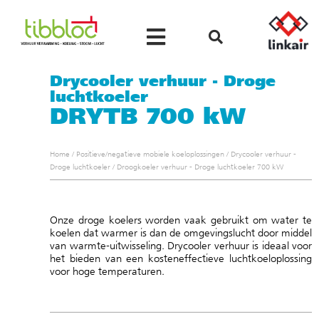
Drycooler verhuur - Droge
luchtkoeler
DRYTB 700 kW
Home
/
Positieve/negatieve mobiele koeloplossingen
/
Drycooler verhuur -
Droge luchtkoeler
/
Droogkoeler verhuur - Droge luchtkoeler 700 kW
Onze droge koelers worden vaak gebruikt om water te
koelen dat warmer is dan de omgevingslucht door middel
van warmte-uitwisseling. Drycooler verhuur is ideaal voor
het bieden van een kosteneffectieve luchtkoeloplossing
voor hoge temperaturen.