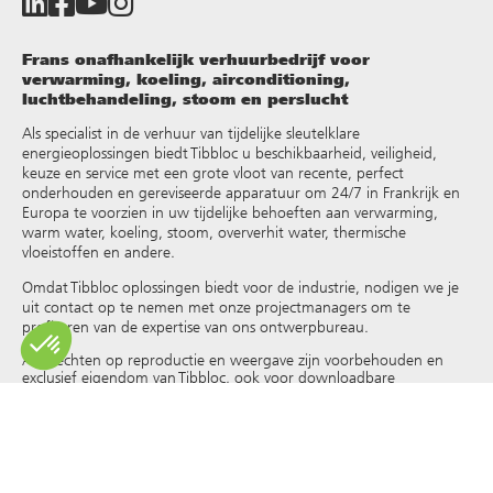
Frans onafhankelijk verhuurbedrijf voor
verwarming, koeling, airconditioning,
luchtbehandeling, stoom en perslucht
Als specialist in de verhuur van tijdelijke sleutelklare
energieoplossingen biedt Tibbloc u beschikbaarheid, veiligheid,
keuze en service met een grote vloot van recente, perfect
onderhouden en gereviseerde apparatuur om 24/7 in Frankrijk en
Europa te voorzien in uw tijdelijke behoeften aan verwarming,
warm water, koeling, stoom, oververhit water, thermische
vloeistoffen en andere
.
Omdat Tibbloc oplossingen biedt voor de industrie, nodigen we je
uit contact op te nemen met onze projectmanagers om te
profiteren van de expertise van ons ontwerpbureau.
Alle rechten op reproductie en weergave zijn voorbehouden en
exclusief eigendom van Tibbloc, ook voor downloadbare
documenten en iconografische en fotografische weergaven. Het
gebruik, de reproductie, overdracht, wijziging, herverdeling of
verkoop van alle informatie die op deze site wordt weergegeven
(artikelen, foto’s, logo’s) of een deel van deze site (inclusief tekst)
op welk medium dan ook, of de verspreiding op een andere
website via een hyperlink, nieuwsgroep, forum of ander systeem of