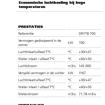
Economische luchtkoeling bij hoge
temperaturen
PRESTATIES
Referentie
DRYTB 700
Vermogen gedissipeerd in de
kW
700
zomer
Luchtinlaat/uitlaat T°C
°C
+30/+47
Water inlaat / uitlaat T°C
°C
+60/+50
Luchtstroom
m3/u
145 000
Verspild vermogen in de winter
kW
1167
Luchtinlaat/uitlaat T°C
°C
+30/+47
Water inlaat / uitlaat T°C
°C
+60/+50
Waterstroom
m3/u
71,78 m3/u
HYDRAULIEK