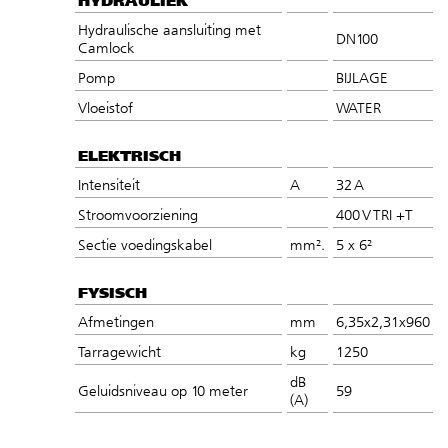
Hydraulische aansluiting met
DN100
Camlock
Pomp
BIJLAGE
Vloeistof
WATER
ELEKTRISCH
Intensiteit
A
32 A
Stroomvoorziening
400 V TRI +T
Sectie voedingskabel
mm².
5 x 6²
FYSISCH
Afmetingen
mm
6,35x2,31x960
Tarragewicht
kg
1250
dB
Geluidsniveau op 10 meter
59
(A)