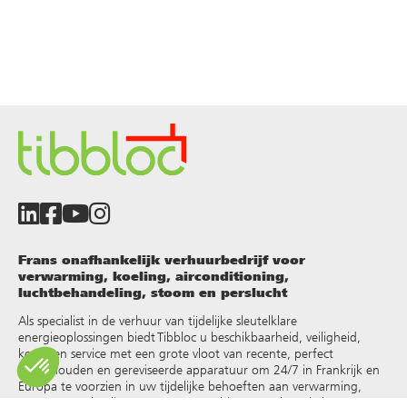
Frans onafhankelijk verhuurbedrijf voor
verwarming, koeling, airconditioning,
luchtbehandeling, stoom en perslucht
Als specialist in de verhuur van tijdelijke sleutelklare
energieoplossingen biedt Tibbloc u beschikbaarheid, veiligheid,
keuze en service met een grote vloot van recente, perfect
onderhouden en gereviseerde apparatuur om 24/7 in Frankrijk en
Europa te voorzien in uw tijdelijke behoeften aan verwarming,
warm water, koeling, stoom, oververhit water, thermische