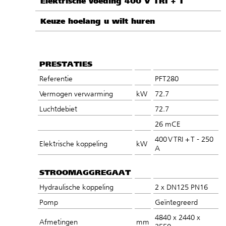
Elektrische voeding 400 V TRI + T
Keuze hoelang u wilt huren
PRESTATIES
Referentie
PFT280
Vermogen verwarming
kW
72.7
Luchtdebiet
72.7
26 mCE
400 V TRI + T - 250
Elektrische koppeling
kW
A
STROOMAGGREGAAT
Hydraulische koppeling
2 x DN125 PN16
Pomp
Geïntegreerd
4840 x 2440 x
Afmetingen
mm