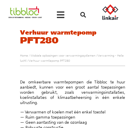
Verhuur warmtepomp
PFT280
Home
/
Mobiele oplossingen voor verwarmingssystemen
/
Verwarming - Hete
lucht
/
Verhuur warmtepomp PFT280
De omkeerbare warmtepompen die Tibbloc te huur
aanbiedt, kunnen voor een groot aantal toepassingen
worden gebruikt, zoals verwarmingsinstallaties,
koelinstallaties of klimaatbeheersing in één enkele
uitrusting.
— Verwarmen of koelen met één enkel toestel
— Ruim gamma toepassingen
— Geen aantasting van de ozonlaag
— Robuuste constructie