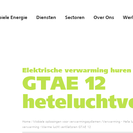
iele Energie
Diensten
Sectoren
Over Ons
Werk
Elektrische verwarming huren
GTAE 12
heteluchtv
Home
/
Mobiele oplossingen voor verwarmingssystemen
/
Verwarming - Hete l
verwarming - Warme lucht ventilatoren GTAE 12