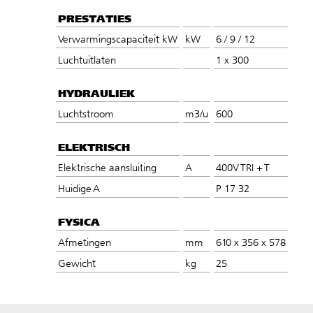
PRESTATIES
Verwarmingscapaciteit kW
kW
6 / 9 / 12
Luchtuitlaten
1 x 300
HYDRAULIEK
Luchtstroom
m3/u
600
ELEKTRISCH
Elektrische aansluiting
A
400V TRI + T
Huidige A
P 17 32
FYSICA
Afmetingen
mm
610 x 356 x 578
Gewicht
kg
25