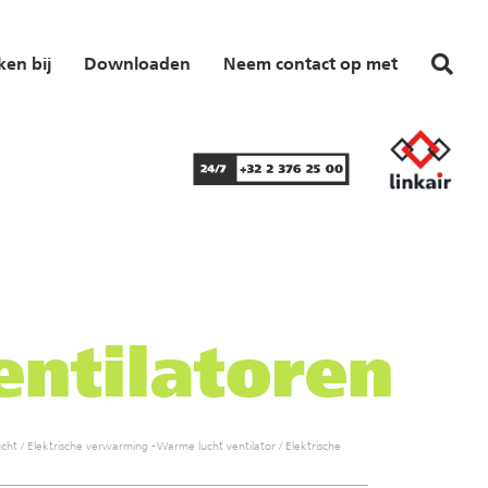
en bij
Downloaden
Neem contact op met
entilatoren
ucht
/
Elektrische verwarming - Warme lucht ventilator
/
Elektrische