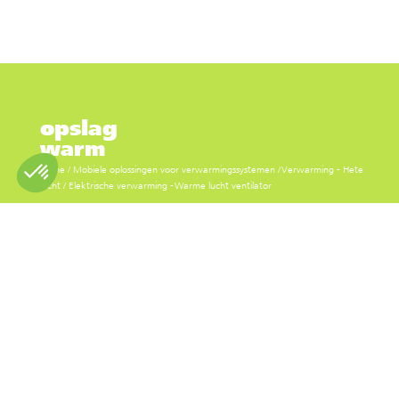
opslag
warm
Home
/
Mobiele oplossingen voor verwarmingssystemen
/
Verwarming - Hete
lucht
/
Elektrische verwarming - Warme lucht ventilator
xxx
Warme opslag te huur