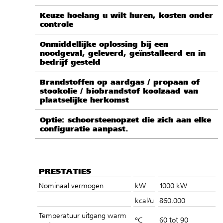
Keuze hoelang u wilt huren, kosten onder
controle
Onmiddellijke oplossing bij een
noodgeval, geleverd, geïnstalleerd en in
bedrijf gesteld
Brandstoffen op aardgas / propaan of
stookolie / biobrandstof koolzaad van
plaatselijke herkomst
Optie: schoorsteenopzet die zich aan elke
configuratie aanpast.
PRESTATIES
Nominaal vermogen
kW
1000 kW
kcal/u
860.000
Temperatuur uitgang warm
°C
60 tot 90