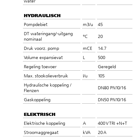
water
HYDRAULISCH
Pompdebiet
m3/u
45
DT wateringang/-uitgang
°C
20
nominaal
Druk voorz. pomp
mCE
14.7
Volume expansievat
L
500
Regeling toevoer
Geregeld
Max. stookolieverbruik
I/u
105
Hydraulische koppeling /
DN80 PN10/16
Flenzen
Gaskoppeling
DN50 PN10/16
ELEKTRISCH
Elektrische koppeling
A
400 V TRI +N+T
Stroomaggregaat
kVA
20 A