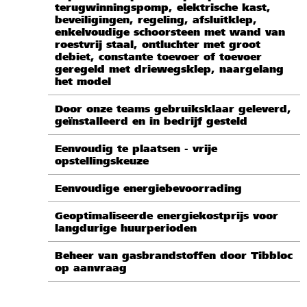
terugwinningspomp, elektrische kast,
beveiligingen, regeling, afsluitklep,
enkelvoudige schoorsteen met wand van
roestvrij staal, ontluchter met groot
debiet, constante toevoer of toevoer
geregeld met driewegsklep, naargelang
het model
Door onze teams gebruiksklaar geleverd,
geïnstalleerd en in bedrijf gesteld
Eenvoudig te plaatsen - vrije
opstellingskeuze
Eenvoudige energiebevoorrading
Geoptimaliseerde energiekostprijs voor
langdurige huurperioden
Beheer van gasbrandstoffen door Tibbloc
op aanvraag