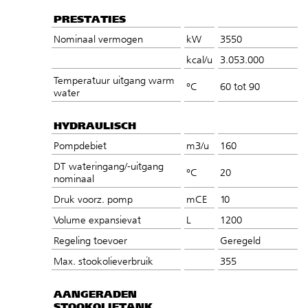
PRESTATIES
Nominaal vermogen
kW
3550
kcal/u
3.053.000
Temperatuur uitgang warm
°C
60 tot 90
water
HYDRAULISCH
Pompdebiet
m3/u
160
DT wateringang/-uitgang
°C
20
nominaal
Druk voorz. pomp
mCE
10
Volume expansievat
L
1200
Regeling toevoer
Geregeld
Max. stookolieverbruik
355
AANGERADEN
STOOKOLIETANK