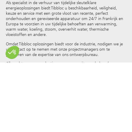
Als specialist in de verhuur van tijdelijke sleutelklare
energieoplossingen biedt Tibbloc u beschikbaarheid, veiligheid,
keuze en service met een grote vloot van recente, perfect
onderhouden en gereviseerde apparatuur om 24/7 in Frankrijk en
Europa te voorzien in uw tijdelijke behoeften aan verwarming,
warm water, koeling, stoom, oververhit water, thermische
vloeistoffen en andere
.
Omdat Tibbloc oplossingen biedt voor de industrie, nodigen we je
uit contact op te nemen met onze projectmanagers om te
profiteren van de expertise van ons ontwerpbureau.
Alle rechten op reproductie en weergave zijn voorbehouden en
exclusief eigendom van Tibbloc, ook voor downloadbare
documenten en iconografische en fotografische weergaven. Het
gebruik, de reproductie, overdracht, wijziging, herverdeling of
verkoop van alle informatie die op deze site wordt weergegeven
(artikelen, foto’s, logo’s) of een deel van deze site (inclusief tekst)
op welk medium dan ook, of de verspreiding op een andere
website via een hyperlink, nieuwsgroep, forum of ander systeem of
computernetwerk, en dit in het kader van een commercieel
gebruik zijn formeel verboden zonder voorafgaande schriftelijke
toestemming van Tibbloc.
© Tibbloc 2025 - alle rechten voorbehouden