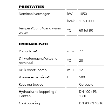
PRESTATIES
Nominaal vermogen
kW
1850
kcal/u
1.591.000
Temperatuur uitgang warm
°C
60 tot 90
water
HYDRAULISCH
Pompdebiet
m3/u
77
DT wateringang/-uitgang
°C
20
nominaal
Druk voorz. pomp
mCE
12
Volume expansievat
L
500
Regeling toevoer
Geregeld
Hydraulische koppeling /
DN 100 / PN
Flenzen
10/16
Gaskoppeling
DN 80 PN 10/16