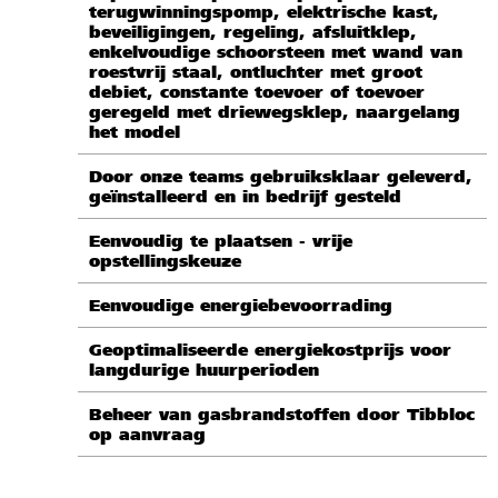
terugwinningspomp, elektrische kast,
beveiligingen, regeling, afsluitklep,
enkelvoudige schoorsteen met wand van
roestvrij staal, ontluchter met groot
debiet, constante toevoer of toevoer
geregeld met driewegsklep, naargelang
het model
Door onze teams gebruiksklaar geleverd,
geïnstalleerd en in bedrijf gesteld
Eenvoudig te plaatsen - vrije
opstellingskeuze
Eenvoudige energiebevoorrading
Geoptimaliseerde energiekostprijs voor
langdurige huurperioden
Beheer van gasbrandstoffen door Tibbloc
op aanvraag