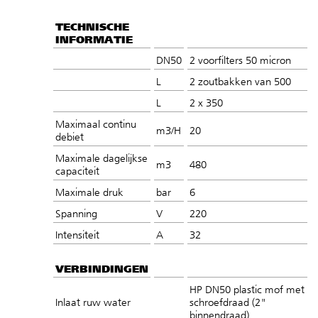
TECHNISCHE
INFORMATIE
DN50
2 voorfilters 50 micron
L
2 zoutbakken van 500
L
2 x 350
Maximaal continu
m3/H
20
debiet
Maximale dagelijkse
m3
480
capaciteit
Maximale druk
bar
6
Spanning
V
220
Intensiteit
A
32
VERBINDINGEN
HP DN50 plastic mof met
Inlaat ruw water
schroefdraad (2"
binnendraad)