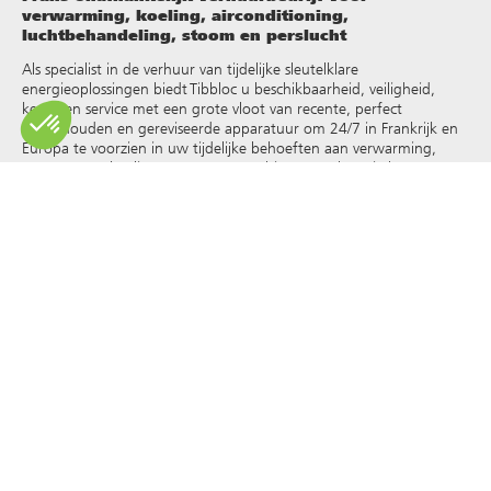
verwarming, koeling, airconditioning,
luchtbehandeling, stoom en perslucht
Als specialist in de verhuur van tijdelijke sleutelklare
energieoplossingen biedt Tibbloc u beschikbaarheid, veiligheid,
keuze en service met een grote vloot van recente, perfect
onderhouden en gereviseerde apparatuur om 24/7 in Frankrijk en
Europa te voorzien in uw tijdelijke behoeften aan verwarming,
warm water, koeling, stoom, oververhit water, thermische
vloeistoffen en andere
.
Omdat Tibbloc oplossingen biedt voor de industrie, nodigen we je
uit contact op te nemen met onze projectmanagers om te
profiteren van de expertise van ons ontwerpbureau.
Alle rechten op reproductie en weergave zijn voorbehouden en
exclusief eigendom van Tibbloc, ook voor downloadbare
documenten en iconografische en fotografische weergaven. Het
gebruik, de reproductie, overdracht, wijziging, herverdeling of
verkoop van alle informatie die op deze site wordt weergegeven
(artikelen, foto’s, logo’s) of een deel van deze site (inclusief tekst)
op welk medium dan ook, of de verspreiding op een andere
website via een hyperlink, nieuwsgroep, forum of ander systeem of
computernetwerk, en dit in het kader van een commercieel
gebruik zijn formeel verboden zonder voorafgaande schriftelijke
toestemming van Tibbloc.