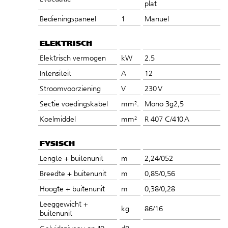
plat
Bedieningspaneel
1
Manuel
ELEKTRISCH
Elektrisch vermogen
kW
2.5
Intensiteit
A
12
Stroomvoorziening
V
230 V
Sectie voedingskabel
mm².
Mono 3g2,5
Koelmiddel
mm²
R 407 C/410 A
FYSISCH
Lengte + buitenunit
m
2,24/052
Breedte + buitenunit
m
0,85/0,56
Hoogte + buitenunit
m
0,38/0,28
Leeggewicht +
kg
86/16
buitenunit