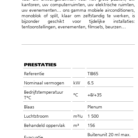
kantoren, uw computerruimten, uw elektrische ruimten,
uw evenementen… ons gamma mobiele airconditioners,
monoblok of split, klaar om zelfstandig te werken, is
bijzonder geschikt voor tijdelijke installaties:
tentoonstellingen, evenementen, filmsets, beurzen…
PRESTATIES
Referentie
TIB65
Nominaal vermogen
kW
6.5
Bedrijfstemperatuur
°C
+8/+35
T°C
Blaas
Plenum
Luchtstroom
m³/u
1 500
Behandeld oppervlak
m³
156
Buitenunit 20 ml max.
Evacuatie