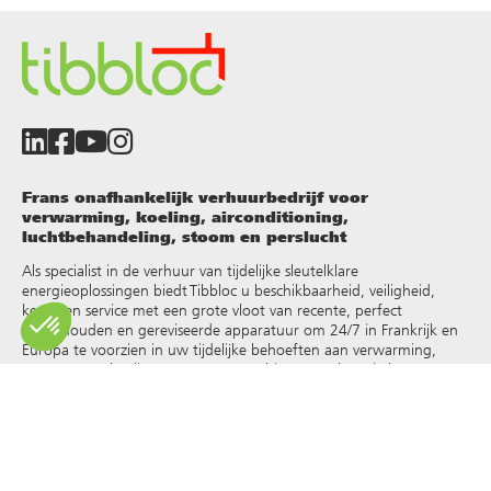
Frans onafhankelijk verhuurbedrijf voor
verwarming, koeling, airconditioning,
luchtbehandeling, stoom en perslucht
Als specialist in de verhuur van tijdelijke sleutelklare
energieoplossingen biedt Tibbloc u beschikbaarheid, veiligheid,
keuze en service met een grote vloot van recente, perfect
onderhouden en gereviseerde apparatuur om 24/7 in Frankrijk en
Europa te voorzien in uw tijdelijke behoeften aan verwarming,
warm water, koeling, stoom, oververhit water, thermische
vloeistoffen en andere
.
Omdat Tibbloc oplossingen biedt voor de industrie, nodigen we je
uit contact op te nemen met onze projectmanagers om te
profiteren van de expertise van ons ontwerpbureau.