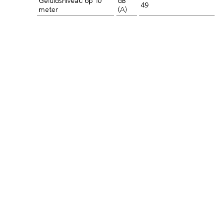
Geluidsniveau op 10
dB
49
meter
(A)