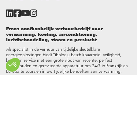
Frans onafhankelijk verhuurbedrijf voor
verwarming, koeling, airconditioning,
luchtbehandeling, stoom en perslucht
Als specialist in de verhuur van tijdelijke sleutelklare
energieoplossingen biedt Tibbloc u beschikbaarheid, veiligheid,
keuze en service met een grote vloot van recente, perfect
onderhouden en gereviseerde apparatuur om 24/7 in Frankrijk en
Europa te voorzien in uw tijdelijke behoeften aan verwarming,
warm water, koeling, stoom, oververhit water, thermische
vloeistoffen en andere
.
Omdat Tibbloc oplossingen biedt voor de industrie, nodigen we je
uit contact op te nemen met onze projectmanagers om te
profiteren van de expertise van ons ontwerpbureau.
Alle rechten op reproductie en weergave zijn voorbehouden en
exclusief eigendom van Tibbloc, ook voor downloadbare
documenten en iconografische en fotografische weergaven. Het
gebruik, de reproductie, overdracht, wijziging, herverdeling of
verkoop van alle informatie die op deze site wordt weergegeven
(artikelen, foto’s, logo’s) of een deel van deze site (inclusief tekst)