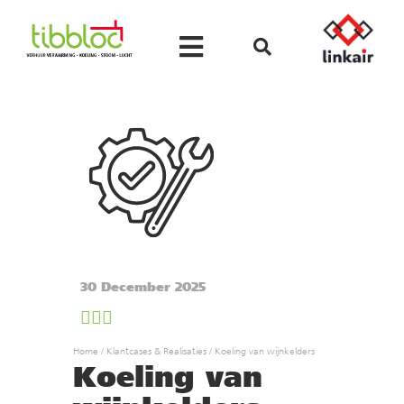
30 December 2025
Home
/
Klantcases & Realisaties
/
Koeling van wijnkelders
Koeling van