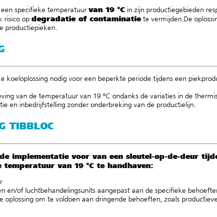
van 19 °C
 een specifieke temperatuur
in zijn productiegebieden r
degradatie of contaminatie
k risico op
te vermijden.
De oploss
de productiepieken.
G
ijke koeloplossing nodig voor een beperkte periode tijdens een piekprod
leving van de temperatuur van 19 °C ondanks de variaties in de thermis
tie en inbedrijfstelling zonder onderbreking van de productielijn.
G TIBBLOC
 de implementatie voor van een sleutel-op-de-deur tij
e temperatuur van 19 °C te handhaven:
r
en
en/of
luchtbehandelingsunits
aangepast aan de specifieke b
ehoefte
 oplossing om te voldoen aan dringende behoeften, zoals productiev