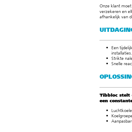
Onze klant moet
verzekeren en el
afhankelijk van 
UITDAGIN
Een tijdel
installaties.
Strikte na
Snelle reac
OPLOSSIN
Tibbloc stelt
een constant
Luchtkoele
Koelgroep
Aanpasbare