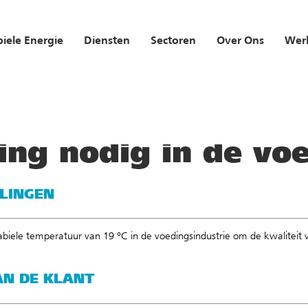
iele Energie
Diensten
Sectoren
Over Ons
Werk
alisaties
/
Koeling nodig in de voedingsindustrie
ing nodig in de vo
LINGEN
biele temperatuur van 19 °C in de voedingsindustrie om de kwalitei
N DE KLANT