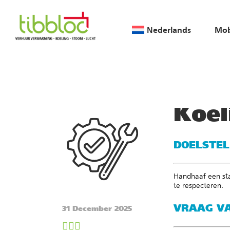
Nederlands
Mob
Home
/
Klantcases & Re
Koel
DOELSTEL
Handhaaf een sta
te respecteren.
VRAAG VA
31 December 2025