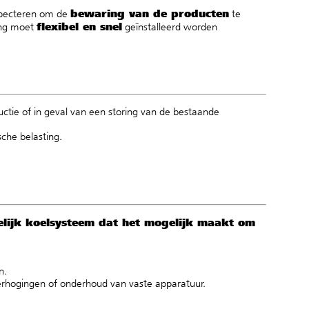
bewaring van de producten
especteren om de
te
flexibel en snel
ing moet
geïnstalleerd worden
uctie of in geval van een storing van de bestaande
che belasting.
delijk koelsysteem dat het mogelijk maakt om
n.
erhogingen of onderhoud van vaste apparatuur.