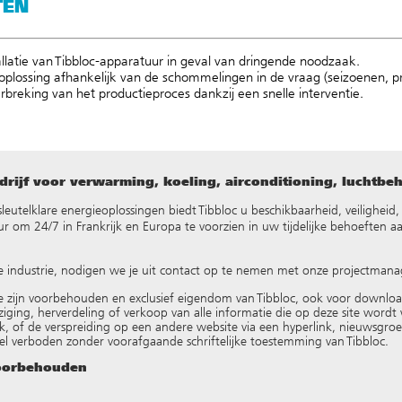
TEN
tallatie van Tibbloc-apparatuur in geval van dringende noodzaak.
oplossing afhankelijk van de schommelingen in de vraag (seizoenen, pr
breking van het productieproces dankzij een snelle interventie.
rijf voor verwarming, koeling, airconditioning, luchtbe
ke sleutelklare energieoplossingen biedt Tibbloc u beschikbaarheid, veilighei
 om 24/7 in Frankrijk en Europa te voorzien in uw tijdelijke behoeften a
e industrie, nodigen we je uit contact op te nemen met onze projectmana
e zijn voorbehouden en exclusief eigendom van Tibbloc, ook voor downlo
ziging, herverdeling of verkoop van alle informatie die op deze site wordt w
k, of de verspreiding op een andere website via een hyperlink, nieuwsgr
el verboden zonder voorafgaande schriftelijke toestemming van Tibbloc.
voorbehouden