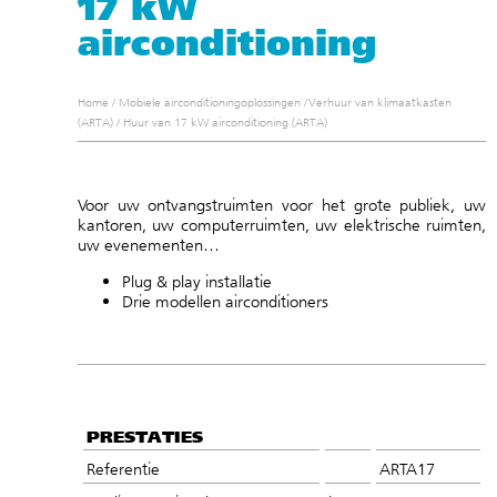
17 kW
airconditioning
Home
/
Mobiele airconditioningoplossingen
/
Verhuur van klimaatkasten
(ARTA)
/
Huur van 17 kW airconditioning (ARTA)
Voor uw ontvangstruimten voor het grote publiek, uw
kantoren, uw computerruimten, uw elektrische ruimten,
uw evenementen…
Plug & play installatie
Drie modellen airconditioners
PRESTATIES
Referentie
ARTA17