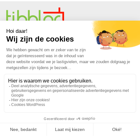
Frans onafhankelijk verhuurbedrijf voor
verwarming, koeling, airconditioning,
luchtbehandeling, stoom en perslucht
Als specialist in de verhuur van tijdelijke sleutelklare
energieoplossingen biedt Tibbloc u beschikbaarheid, veiligheid,
keuze en service met een grote vloot van recente, perfect
onderhouden en gereviseerde apparatuur om 24/7 in Frankrijk en
Europa te voorzien in uw tijdelijke behoeften aan verwarming,
warm water, koeling, stoom, oververhit water, thermische
vloeistoffen en andere
.
Omdat Tibbloc oplossingen biedt voor de industrie, nodigen we je
uit contact op te nemen met onze projectmanagers om te
profiteren van de expertise van ons ontwerpbureau.
Alle rechten op reproductie en weergave zijn voorbehouden en