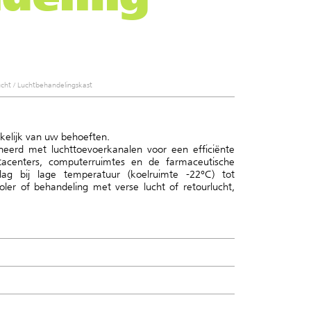
ucht
/
Luchtbehandelingskast
kelijk van uw behoeften.
eerd met luchttoevoerkanalen voor een efficiënte
datacenters, computerruimtes en de farmaceutische
slag bij lage temperatuur (koelruimte -22°C) tot
ler of behandeling met verse lucht of retourlucht,