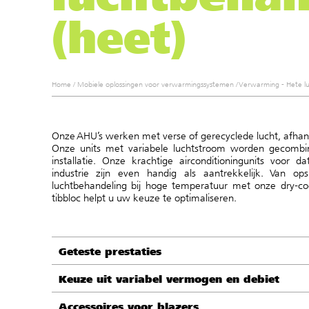
(heet)
Home
/
Mobiele oplossingen voor verwarmingssystemen
/
Verwarming - Hete l
Onze AHU’s werken met verse of gerecyclede lucht, afhan
Onze units met variabele luchtstroom worden gecombin
installatie. Onze krachtige airconditioningunits voor 
industrie zijn even handig als aantrekkelijk. Van op
luchtbehandeling bij hoge temperatuur met onze dry-coo
tibbloc helpt u uw keuze te optimaliseren.
Geteste prestaties
Keuze uit variabel vermogen en debiet
Accessoires voor blazers