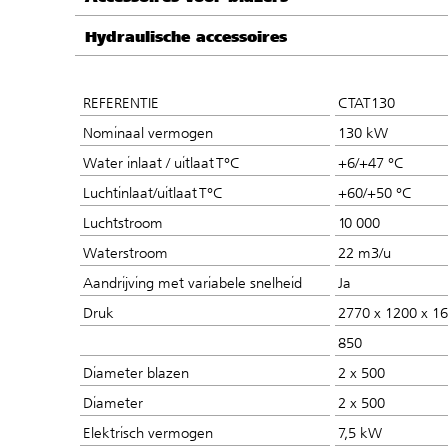
Hydraulische accessoires
REFERENTIE
CTAT130
Nominaal vermogen
130 kW
Water inlaat / uitlaat T°C
+6/+47 °C
Luchtinlaat/uitlaat T°C
+60/+50 °C
Luchtstroom
10 000
Waterstroom
22 m3/u
Aandrijving met variabele snelheid
Ja
Druk
2770 x 1200 x 1
850
Diameter blazen
2 x 500
Diameter
2 x 500
Elektrisch vermogen
7,5 kW