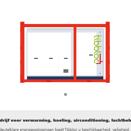
rijf voor verwarming, koeling, airconditioning, luchtbe
ke sleutelklare energieoplossingen biedt Tibbloc u beschikbaarheid, veilighei