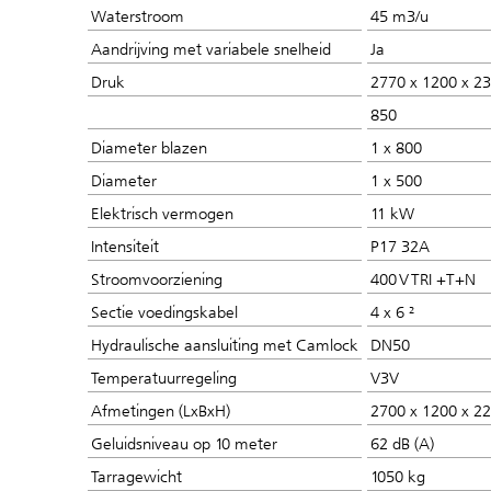
Waterstroom
45 m3/u
Aandrijving met variabele snelheid
Ja
Druk
2770 x 1200 x 2
850
Diameter blazen
1 x 800
Diameter
1 x 500
Elektrisch vermogen
11 kW
Intensiteit
P17 32A
Stroomvoorziening
400 V TRI +T+N
Sectie voedingskabel
4 x 6 ²
Hydraulische aansluiting met Camlock
DN50
Temperatuurregeling
V3V
Afmetingen (LxBxH)
2700 x 1200 x 
Geluidsniveau op 10 meter
62 dB (A)
Tarragewicht
1050 kg