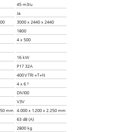
45 m3/u
Ja
300
3000 x 2440 x 2440
1800
4 x 500
16 kW
P17 32A
400 V TRI +T+N
4 x 6 ²
DN100
V3V
2250 mm
4.000 x 1.200 x 2.250 mm
63 dB (A)
2800 kg