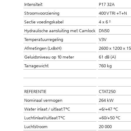
Intensiteit
P17 32A
Stroomvoorziening
400 V TRI +T+N
Sectie voedingskabel
4 x 6 ²
Hydraulische aansluiting met Camlock
DN50
Temperatuurregeling
V3V
Afmetingen (LxBxH)
2600 x 1200 x 
Geluidsniveau op 10 meter
61 dB (A)
Tarragewicht
760 kg
REFERENTIE
CTAT250
Nominaal vermogen
264 kW
Water inlaat / uitlaat T°C
+6/+47 °C
Luchtinlaat/uitlaat T°C
+60/+50 °C
Luchtstroom
20 000