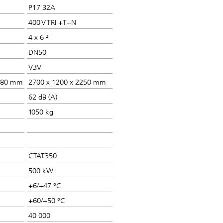
P17 32A
400 V TRI +T+N
4 x 6 ²
DN50
V3V
1580 mm
2700 x 1200 x 2250 mm
62 dB (A)
1050 kg
CTAT350
500 kW
+6/+47 °C
+60/+50 °C
40 000