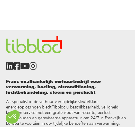
Frans onafhankelijk verhuurbedrijf voor
verwarming, koeling, airconditioning,
luchtbehandeling, stoom en perslucht
Als specialist in de verhuur van tijdelijke sleutelklare
energieoplossingen biedt Tibbloc u beschikbaarheid, veiligheid,
keuze en service met een grote vloot van recente, perfect
onderhouden en gereviseerde apparatuur om 24/7 in Frankrijk en
Europa te voorzien in uw tijdelijke behoeften aan verwarming,
warm water, koeling, stoom, oververhit water, thermische
vloeistoffen en andere
.