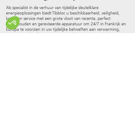
Als specialist in de verhuur van tijdelijke sleutelklare
energieoplossingen biedt Tibbloc u beschikbaarheid, veiligheid,
keuze en service met een grote vloot van recente, perfect
onderhouden en gereviseerde apparatuur om 24/7 in Frankrijk en
Europa te voorzien in uw tijdelijke behoeften aan verwarming,
warm water, koeling, stoom, oververhit water, thermische
vloeistoffen en andere
.
Omdat Tibbloc oplossingen biedt voor de industrie, nodigen we je
uit contact op te nemen met onze projectmanagers om te
profiteren van de expertise van ons ontwerpbureau.
Alle rechten op reproductie en weergave zijn voorbehouden en
exclusief eigendom van Tibbloc, ook voor downloadbare
documenten en iconografische en fotografische weergaven. Het
gebruik, de reproductie, overdracht, wijziging, herverdeling of
verkoop van alle informatie die op deze site wordt weergegeven
(artikelen, foto’s, logo’s) of een deel van deze site (inclusief tekst)
op welk medium dan ook, of de verspreiding op een andere
website via een hyperlink, nieuwsgroep, forum of ander systeem of
computernetwerk, en dit in het kader van een commercieel
gebruik zijn formeel verboden zonder voorafgaande schriftelijke
toestemming van Tibbloc.
© Tibbloc 2025 - alle rechten voorbehouden