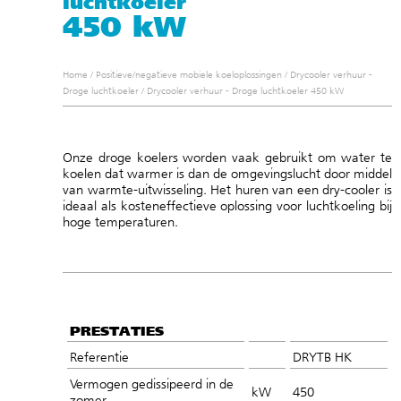
luchtkoeler
450 kW
Home
/
Positieve/negatieve mobiele koeloplossingen
/
Drycooler verhuur -
Droge luchtkoeler
/
Drycooler verhuur - Droge luchtkoeler 450 kW
Onze droge koelers worden vaak gebruikt om water te
koelen dat warmer is dan de omgevingslucht door middel
van warmte-uitwisseling. Het huren van een dry-cooler is
ideaal als kosteneffectieve oplossing voor luchtkoeling bij
hoge temperaturen.
PRESTATIES
Referentie
DRYTB HK
Vermogen gedissipeerd in de
kW
450
zomer