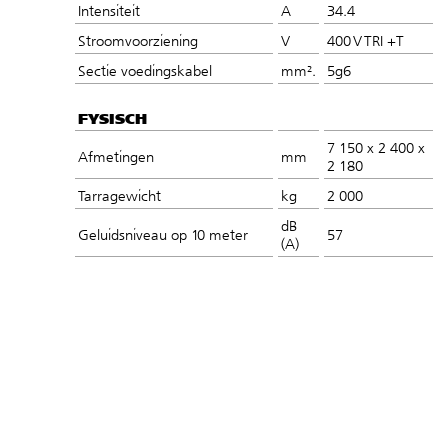
Intensiteit
A
34.4
Stroomvoorziening
V
400 V TRI +T
Sectie voedingskabel
mm².
5g6
FYSISCH
7 150 x 2 400 x
Afmetingen
mm
2 180
Tarragewicht
kg
2 000
dB
Geluidsniveau op 10 meter
57
(A)