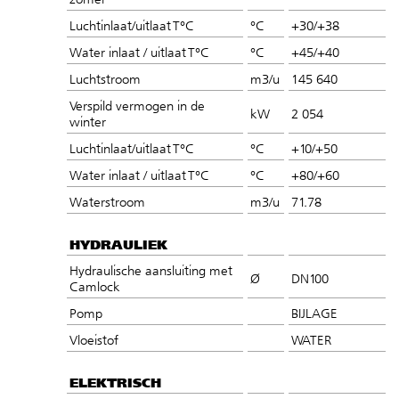
Luchtinlaat/uitlaat T°C
°C
+30/+38
Water inlaat / uitlaat T°C
°C
+45/+40
Luchtstroom
m3/u
145 640
Verspild vermogen in de
kW
2 054
winter
Luchtinlaat/uitlaat T°C
°C
+10/+50
Water inlaat / uitlaat T°C
°C
+80/+60
Waterstroom
m3/u
71.78
HYDRAULIEK
Hydraulische aansluiting met
Ø
DN100
Camlock
Pomp
BIJLAGE
Vloeistof
WATER
ELEKTRISCH