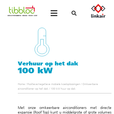
Verhuur op het dak
100 kW
Home
/
Positieve/negatieve mobiele koeloplossingen
/
Omkeerbare
airconditioner op het dak
/
100 kW huur op dak
Met onze omkeerbare airconditioners met directe
expansie (Roof Top) kunt u middelgrote of grote volumes