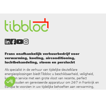
Frans onafhankelijk verhuurbedrijf voor
verwarming, koeling, airconditioning,
luchtbehandeling, stoom en perslucht
Als specialist in de verhuur van tijdelijke sleutelklare
energieoplossingen biedt Tibbloc u beschikbaarheid, veiligheid,
keuze en service met een grote vloot van recente, perfect
onderhouden en gereviseerde apparatuur om 24/7 in Frankrijk en
Europa te voorzien in uw tijdelijke behoeften aan verwarming,
warm water, koeling, stoom, oververhit water, thermische
vloeistoffen en andere
.
Omdat Tibbloc oplossingen biedt voor de industrie, nodigen we je