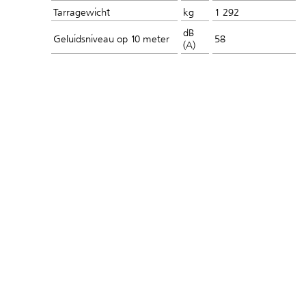
Tarragewicht
kg
1 292
dB
Geluidsniveau op 10 meter
58
(A)