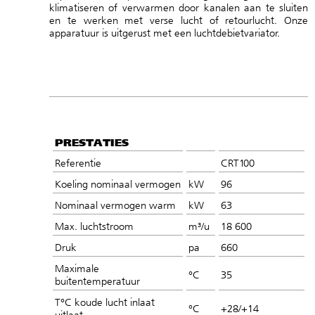
klimatiseren of verwarmen door kanalen aan te sluiten
en te werken met verse lucht of retourlucht. Onze
apparatuur is uitgerust met een luchtdebietvariator.
PRESTATIES
Referentie
CRT100
Koeling nominaal vermogen
kW
96
Nominaal vermogen warm
kW
63
Max. luchtstroom
m³/u
18 600
Druk
pa
660
Maximale
°C
35
buitentemperatuur
T°C koude lucht inlaat
°C
+28/+14
uitlaat