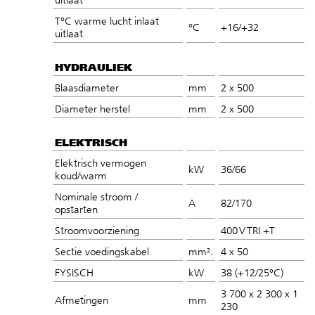
T°C warme lucht inlaat
°C
+16/+32
uitlaat
HYDRAULIEK
Blaasdiameter
mm
2 x 500
Diameter herstel
mm
2 x 500
ELEKTRISCH
Elektrisch vermogen
kW
36/66
koud/warm
Nominale stroom /
A
82/170
opstarten
Stroomvoorziening
400 V TRI +T
Sectie voedingskabel
mm².
4 x 50
FYSISCH
kW
38 (+12/25°C)
3 700 x 2 300 x 1
Afmetingen
mm
230