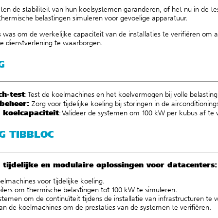
n de stabiliteit van hun koelsystemen garanderen, of het nu in de testfa
hermische belastingen simuleren voor gevoelige apparatuur.
 was om de werkelijke capaciteit van de installaties te verifiëren om a
de dienstverlening te waarborgen.
G
h-test
:
Test de koelmachines en het koelvermogen bij volle belasting
sbeheer
:
Zorg voor tijdelijke koeling bij storingen in de aircondition
 koelcapaciteit
:
Valideer de systemen om 100 kW per kubus af te 
G TIBBLOC
 tijdelijke en modulaire oplossingen voor datacenters:
oelmachines
voor tijdelijke koeling.
ilers
om thermische belastingen tot 100 kW te simuleren.
ystemen
om de continuïteit tijdens de installatie van infrastructuren te
an de koelmachines om de prestaties van de systemen te verifiëren.