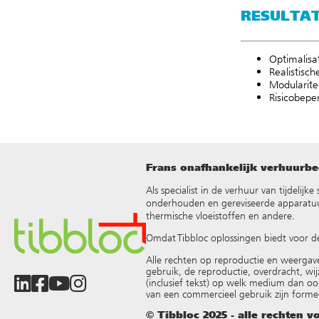
RESULTA
Optimalisat
Realistisc
Modularitei
Risicobepe
Frans onafhankelijk verhuurbed
Als specialist in de verhuur van tijdelij
onderhouden en gereviseerde apparatuur
thermische vloeistoffen en andere
.
Omdat Tibbloc oplossingen biedt voor d
Alle rechten op reproductie en weergav
gebruik, de reproductie, overdracht, wij
(inclusief tekst) op welk medium dan oo
van een commercieel gebruik zijn forme
© Tibbloc 2025 - alle rechten 