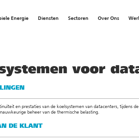
iele Energie
Diensten
Sectoren
Over Ons
Werk
alisaties
/
Koelsystemen voor datacenters
systemen voor dat
LINGEN
inuïteit en prestaties van de koelsystemen van datacenters, tijdens de i
en nauwkeurige beheer van de thermische belasting.
N DE KLANT