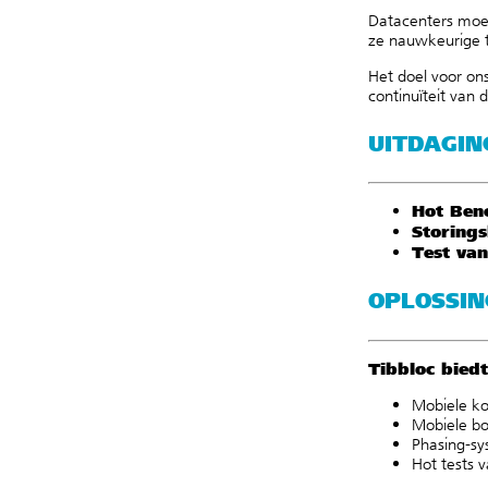
Datacenters moete
ze nauwkeurige t
Het doel voor ons
continuïteit van 
UITDAGIN
Hot Benc
Storing
Test van
OPLOSSIN
Tibbloc biedt
Mobiele k
Mobiele bo
Phasing-s
Hot tests
v