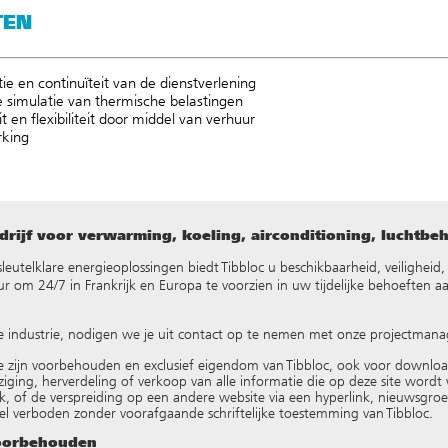
TEN
ie en continuïteit van de dienstverlening
he simulatie van thermische belastingen
t en flexibiliteit door middel van verhuur
rking
rijf voor verwarming, koeling, airconditioning, luchtbe
ke sleutelklare energieoplossingen biedt Tibbloc u beschikbaarheid, veilighei
 om 24/7 in Frankrijk en Europa te voorzien in uw tijdelijke behoeften a
e industrie, nodigen we je uit contact op te nemen met onze projectmana
e zijn voorbehouden en exclusief eigendom van Tibbloc, ook voor downlo
ziging, herverdeling of verkoop van alle informatie die op deze site wordt w
k, of de verspreiding op een andere website via een hyperlink, nieuwsgr
el verboden zonder voorafgaande schriftelijke toestemming van Tibbloc.
voorbehouden