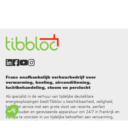
Frans onafhankelijk verhuurbedrijf voor
verwarming, koeling, airconditioning,
luchtbehandeling, stoom en perslucht
Als specialist in de verhuur van tijdelijke sleutelklare
energieoplossingen biedt Tibbloc u beschikbaarheid, veiligheid,
keuze en service met een grote vloot van recente, perfect
onderhouden en gereviseerde apparatuur om 24/7 in Frankrijk en
Europa te voorzien in uw tijdelijke behoeften aan verwarming,
warm water, koeling, stoom, oververhit water, thermische
vloeistoffen en andere
.