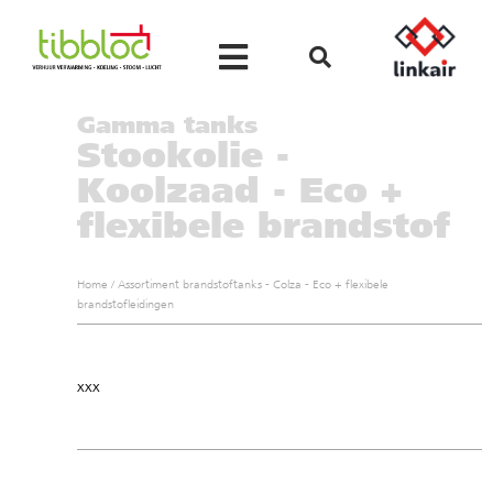
Gamma tanks
Stookolie -
Koolzaad - Eco +
flexibele brandstof
Home
/
Assortiment brandstoftanks - Colza - Eco + flexibele
brandstofleidingen
xxx