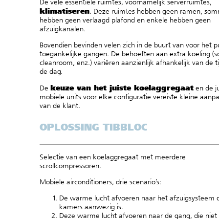
De vele essentiële ruimtes, voornamelijk serverruimtes,
klimatiseren
. Deze ruimtes hebben geen ramen, so
hebben geen verlaagd plafond en enkele hebben geen
afzuigkanalen.
Bovendien bevinden velen zich in de buurt van voor het p
toegankelijke gangen. De behoeften aan extra koeling (s
cleanroom, enz.) variëren aanzienlijk afhankelijk van de t
de dag.
keuze van het juiste koelaggregaat
De
en de ju
mobiele units voor elke configuratie vereiste kleine aanp
van de klant.
OPLOSSING TIBBLOC
Selectie van
een
koelaggregaat
met meerdere
scrollcompressoren
.
Mobiele airconditioners
, d
rie scenario’s:
De warme lucht afvoeren naar het afzuigsysteem d
kamers aanwezig is.
Deze warme lucht afvoeren naar de gang, die niet