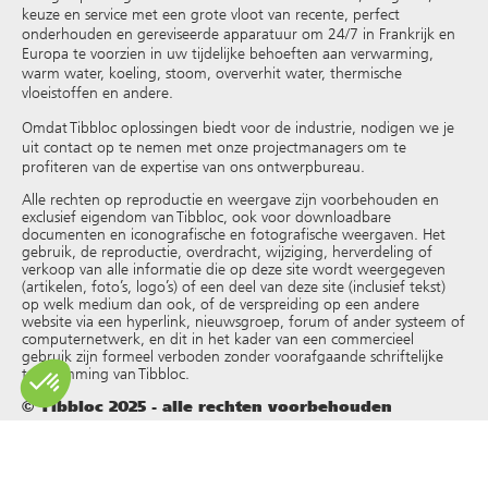
keuze en service met een grote vloot van recente, perfect
onderhouden en gereviseerde apparatuur om 24/7 in Frankrijk en
Europa te voorzien in uw tijdelijke behoeften aan verwarming,
warm water, koeling, stoom, oververhit water, thermische
vloeistoffen en andere
.
Omdat Tibbloc oplossingen biedt voor de industrie, nodigen we je
uit contact op te nemen met onze projectmanagers om te
profiteren van de expertise van ons ontwerpbureau.
Alle rechten op reproductie en weergave zijn voorbehouden en
exclusief eigendom van Tibbloc, ook voor downloadbare
documenten en iconografische en fotografische weergaven. Het
gebruik, de reproductie, overdracht, wijziging, herverdeling of
verkoop van alle informatie die op deze site wordt weergegeven
(artikelen, foto’s, logo’s) of een deel van deze site (inclusief tekst)
op welk medium dan ook, of de verspreiding op een andere
website via een hyperlink, nieuwsgroep, forum of ander systeem of
computernetwerk, en dit in het kader van een commercieel
gebruik zijn formeel verboden zonder voorafgaande schriftelijke
toestemming van Tibbloc.
© Tibbloc 2025 - alle rechten voorbehouden
Juridische informatie
Algemene voorwaarden