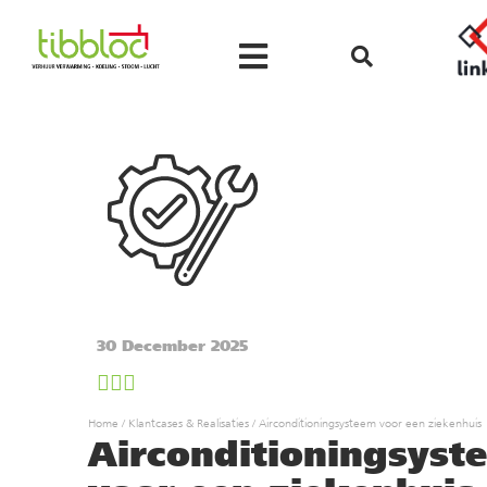
30 December 2025
Home
/
Klantcases & Realisaties
/
Airconditioningsysteem voor een ziekenhuis
Airconditioningsyst