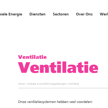
iele Energie
Diensten
Sectoren
Over Ons
Werk
Ventilatie
Ventilatie
Home
/
Mobiele airconditioningoplossingen
/
Ventilatie
Onze ventilatiesystemen hebben veel voordelen: