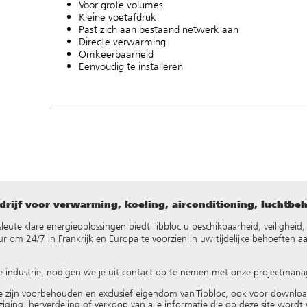
Voor grote volumes
Kleine voetafdruk
Past zich aan bestaand netwerk aan
Directe verwarming
Omkeerbaarheid
Eenvoudig te installeren
rijf voor verwarming, koeling, airconditioning, luchtbe
ke sleutelklare energieoplossingen biedt Tibbloc u beschikbaarheid, veilighei
 om 24/7 in Frankrijk en Europa te voorzien in uw tijdelijke behoeften a
e industrie, nodigen we je uit contact op te nemen met onze projectmana
e zijn voorbehouden en exclusief eigendom van Tibbloc, ook voor downlo
ziging, herverdeling of verkoop van alle informatie die op deze site wordt w