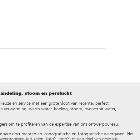
handeling, stoom en perslucht
d, keuze en service met een grote vloot van recente, perfect
an verwarming, warm water, koeling, stoom, oververhit water,
gers om te profiteren van de expertise van ons ontwerpbureau.
adbare documenten en iconografische en fotografische weergaven. Het
eergegeven (artikelen, foto’s, logo’s) of een deel van deze site