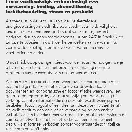
Frans onafhankelijk verhuurbedrijf voor
verwarming, koeling, airconditioning,
luchtbehandeling, stoom en perslucht
Als specialist in de verhuur van tijdelijke sleutelklare
energieoplossingen biedt Tibbloc u beschikbaarheid, veiligheid,
keuze en service met een grote vloot van recente, perfect
onderhouden en gereviseerde apparatuur om 24/7 in Frankrijk en
Europa te voorzien in uw tijdelijke behoeften aan verwarming,
warm water, koeling, stoom, oververhit water, thermische
vloeistoffen en andere
.
Omdat Tibbloc oplossingen biedt voor de industrie, nodigen we je
uit contact op te nemen met onze projectmanagers om te
profiteren van de expertise van ons ontwerpbureau.
Alle rechten op reproductie en weergave zijn voorbehouden en
exclusief eigendom van Tibbloc, ook voor downloadbare
documenten en iconografische en fotografische weergaven. Het
gebruik, de reproductie, overdracht, wijziging, herverdeling of
verkoop van alle informatie die op deze site wordt weergegeven
(artikelen, foto’s, logo’s) of een deel van deze site (inclusief tekst)
op welk medium dan ook, of de verspreiding op een andere
website via een hyperlink, nieuwsgroep, forum of ander systeem of
computernetwerk, en dit in het kader van een commercieel
gebruik zijn formeel verboden zonder voorafgaande schriftelijke
toestemming van Tibbloc.