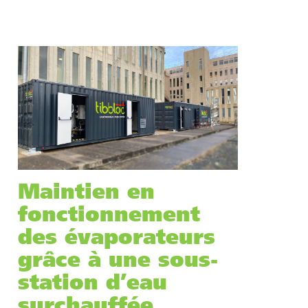
Maintien en
fonctionnement
des évaporateurs
grâce à une sous-
station d’eau
surchauffée