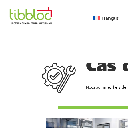
Français
Home
/
Fondée en 2007
/
Cas c
Cas 
Nous sommes fiers de p