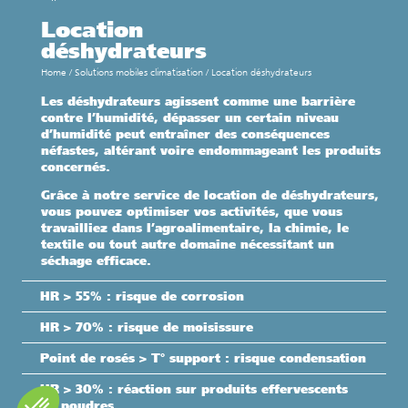
Location
déshydrateurs
Home
/
Solutions mobiles climatisation
/
Location déshydrateurs
Les déshydrateurs agissent comme une barrière
contre l’humidité, dépasser un certain niveau
d’humidité peut entraîner des conséquences
néfastes, altérant voire endommageant les produits
concernés.
Grâce à notre service de location de déshydrateurs,
vous pouvez optimiser vos activités, que vous
travailliez dans l’agroalimentaire, la chimie, le
textile ou tout autre domaine nécessitant un
séchage efficace.
HR > 55% : risque de corrosion
HR > 70% : risque de moisissure
Point de rosés > T° support : risque condensation
HR > 30% : réaction sur produits effervescents
ou poudres…