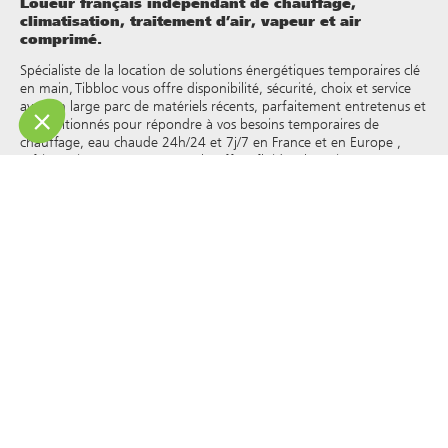
Loueur français indépendant de chauffage,
climatisation, traitement d’air, vapeur et air
comprimé.
Spécialiste de la location de solutions énergétiques temporaires clé
en main, Tibbloc vous offre disponibilité, sécurité, choix et service
avec un large parc de matériels récents, parfaitement entretenus et
reconditionnés pour répondre à vos besoins temporaires de
chauffage, eau chaude 24h/24 et 7j/7 en France et en Europe ,
réfrigération, vapeur, eau surchauffée, fluides thermiques et autres.
Tibbloc apporteur de solutions pour l’industrie, nous vous invitons
à prendre contact avec nos responsables de projets pour bénéficier
de l’expertise de notre bureau d’étude.
Tous les droits de reproduction et de représentation sont réservés
et la propriété exclusive de Tibbloc, y compris pour les documents
téléchargeables et les représentations iconographiques et
photographiques. L’utilisation, la reproduction, le transfert, la
modification, la redistribution ou la vente de toute information
affichée sur ce site (articles, photographies, logos) ou de toute
partie de ce site (y compris le texte) sur tout support, ou la
distribution sur tout autre site Web via un lien hypertexte, un
groupe de discussion , forum ou autre système ou réseau
informatique, et ce dans le cadre d’une utilisation commerciale
sont formellement interdits sauf autorisation écrite préalable de
Tibbloc.