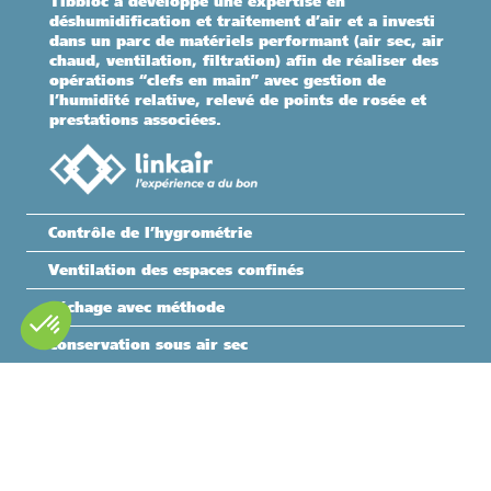
Tibbloc a développé une expertise en
déshumidification et traitement d’air et a investi
dans un parc de matériels performant (air sec, air
chaud, ventilation, filtration) afin de réaliser des
opérations “clefs en main” avec gestion de
l’humidité relative, relevé de points de rosée et
prestations associées.
Contrôle de l’hygrométrie
Ventilation des espaces confinés
Séchage avec méthode
Conservation sous air sec
Climatisation de zones de travaux