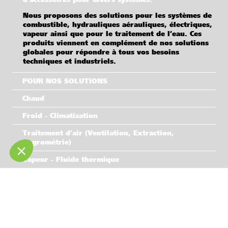
Nous proposons des solutions pour les systèmes de
combustible, hydrauliques aérauliques, électriques,
vapeur ainsi que pour le traitement de l’eau. Ces
produits viennent en complément de nos solutions
globales pour répondre à tous vos besoins
techniques et industriels.
POUR NOS SOLUTIONS
Chaud
Froid - Climatisation
Traitement d'air (Ventilation, Extraction,
Hygrométrie)
Vapeur - Fluide thermique
Air comprimé