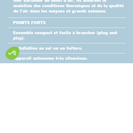
leur variateur de débit d’air, ils assurent le
maintien des conditions thermiques et de la qualité
de l’air dans les moyens et grands volumes.
POINTS FORTS
Ensemble compact et facile à brancher (plug and
play).
Installation au sol ou en toiture.
Appareil autonome très silencieux.
Débit d’air : 10 000 à 30 000 m³/h
Puissance (kW)
Poids (kg)
Rooftop 50 kW
1 650
Rooftop 100 kW
2 100