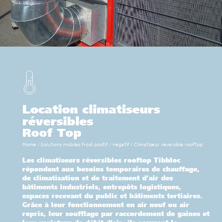
Location climatiseurs
réversibles
Roof Top
Home
/
Solutions mobiles froid positif / négatif
/
Climatiseur réversible rooftop
Les climatiseurs réversibles rooftop Tibbloc
répondent aux besoins temporaires de chauffage,
de climatisation et de traitement d’air des
bâtiments industriels, entrepôts logistiques,
espaces recevant du public et bâtiments tertiaires.
Grâce à leur fonctionnement en air neuf ou air
repris, leur soufflage par raccordement de gaines et