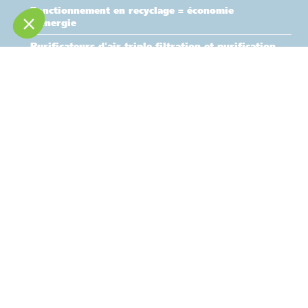
Fonctionnement en recyclage = économie
d'énergie
Purificateurs d'air triple filtration et purification
d'air avec lampe UVC
Puissances
Gamme
chaud
Location climatiseurs réversibles
Location climatiseurs mobiles
Location armoires de climatisation (batterie
55 à 150 kW
hydraulique)
Location aérofrigorifères basse température
Location centrales de traitement d'air
170 kW à 750
Location purificateurs d'air et extracteurs
kW