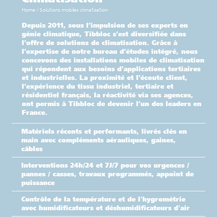
Home
/
Solutions mobiles climatisation
Depuis 2011, sous l’impulsion de ses experts en
génie climatique, Tibbloc s’est diversifiée dans
l’offre de solutions de climatisation. Grâce à
l’expertise de notre bureau d’études intégré, nous
concevons des installations mobiles de climatisation
qui répondent aux besoins d’applications tertiaires
et industrielles. La proximité et l’écoute client,
l’expérience du tissu industriel, tertiaire et
résidentiel français, la réactivité via ses agences,
ont permis à Tibbloc de devenir l’un des leaders en
France.
Matériels récents et performants, livrés clés en
main avec compléments aérauliques, gaines,
câbles
Interventions 24h/24 et 7J/7 pour vos urgences /
pannes / casses, travaux programmés, appoint de
puissance
Contrôle de la température et de l'hygrométrie
avec humidificateurs et déshumidificateurs d'air